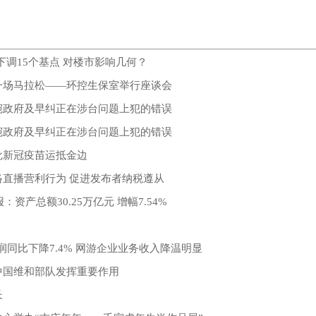
下调15个基点 对楼市影响几何？
一场马拉松——环控生保室举行座谈会
宛政府及早纠正在涉台问题上犯的错误
宛政府及早纠正在涉台问题上犯的错误
批新冠疫苗运抵金边
络直播营利行为 促进发布者纳税遵从
：资产总额30.25万亿元 增幅7.54%
！
润同比下降7.4% 网游企业业务收入降温明显
中国维和部队发挥重要作用
长