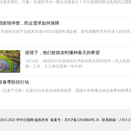
（记者余贤红、万象）在老区开办一家企业要多久？不久前领到营业执照的江西
”因疫情停摆，民众需求如何保障
市场哈达农产品批发市场26日出现阳性感染者，该市场随即关停并进入封控状
疫情下，他们抢抓农时播种春天的希望
3月28日，湖北利川市谋道镇长坪村农民在田间劳作（无人机
摄）三月，大江南北迎来一年中的
蚁春季防控行动
电（记者于文静）记者29日从农业农村部获悉，我国今年将重点抓住春季和秋季
ht 2015-2022 华中日报网 版权所有 备案号：
京ICP备12018864号-26
联系邮箱：2 913 236