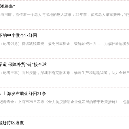
金滩鸟岛”
曲河畔，流传着一个老人与湿地的感人故事：22年前，多杰老人举家搬来，守
下的中小微企业纾困
电（记者强勇）持续减税降费、减免房屋租金、缓解融资压力……为减轻新冠肺
道 保障外贸“链”接全球
电（记者王丰）面对疫情，深圳不断克服困难，畅通生产和运输渠道，助力全球
：上海发布助企纾困21条
（记者袁全）上海市29日发布《全力抗疫情助企业促发展的若干政策措施》，包
追赶特区速度