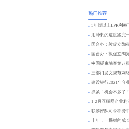
热门推荐
5年期以上LPR利率
用冲刺的速度跑完
国台办：敦促立陶
国台办：敦促立陶
中国援柬埔寨第八
三部门发文规范网
建设银行2021年年报
抓紧！机会不多了
1-2月互联网企业利
联黎部队司令称赞
十年，一棵树的成