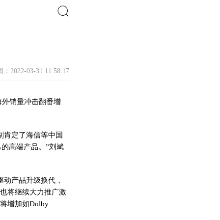
搜索
：2022-03-31 11:58:17
海外销量冲击翻番增
别肯定了海信等中国
的高端产品。”刘斌
发驱动产品升级换代，
信也将继续大力推广激
增加如Dolby