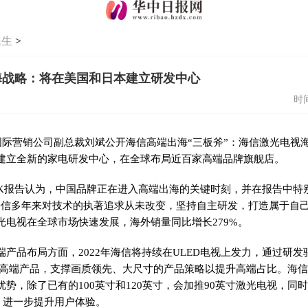
民生
>
海战略：将在美国和日本建立研发中心
时间
信国际营销公司副总裁刘斌公开海信高端出海“三板斧”：海信激光电视
建立全新的家电研发中心，在全球布局近百家高端品牌旗舰店。
fK报告认为，中国品牌正在进入高端出海的关键时刻，并在报告中特
海信多年来对技术的执著追求从未改变，坚持自主研发，打造属于自己
光电视在全球市场快速发展，海外销量同比增长279%。
端产品布局方面，2022年海信将持续在ULED电视上发力，通过研
等高端产品，支撑画质领先、大尺寸的产品策略以提升高端占比。海
势，除了已有的100英寸和120英寸，会加推90英寸激光电视，同时将
技术，进一步提升用户体验。