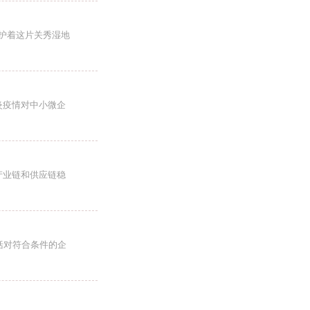
护着这片关秀湿地
炎疫情对中小微企
产业链和供应链稳
括对符合条件的企