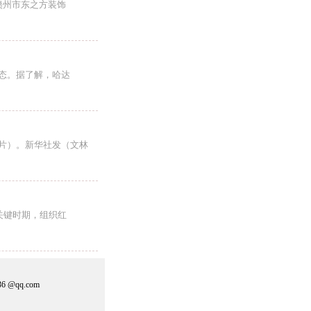
赣州市东之方装饰
态。据了解，哈达
照片）。新华社发（文林
关键时期，组织红
 @qq.com