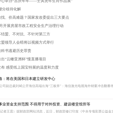
心举办“吉庆年年——壬寅虎年生肖作品展”
键分歧待化解
难找、价高难题？国家发改委提出三大要点
4月开展房屋市政工程安全生产治理行动
不结盟、不对抗、不针对第三方
欧盟领导人会晤将以视频方式举行
教科书逃避历史罪责
出“云瞰亚洲杯”慢直播项目
发布 感受纸上国宝特展的温度和力度
略：将在美国和日本建立研发中心
销公司副总裁刘斌公开海信高端出海“三板斧”：海信激光电视海外销量冲击翻番
事业资金支持范围 不得用于对外投资、建设楼堂馆所等
 （记者王震）据财政部网站消息，近日，财政部修订印发《中央专项彩票公益金