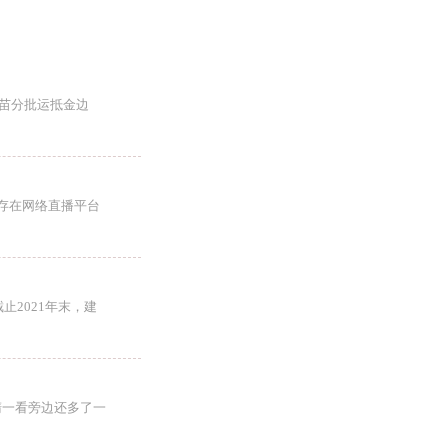
疫苗分批运抵金边
存在网络直播平台
止2021年末，建
睛一看旁边还多了一