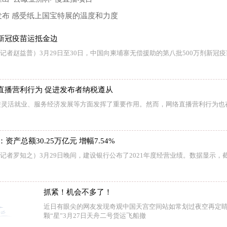
发布 感受纸上国宝特展的温度和力度
新冠疫苗运抵金边
（记者赵益普）3月29日至30日，中国向柬埔寨无偿援助的第八批500万剂新冠
直播营利行为 促进发布者纳税遵从
进灵活就业、服务经济发展等方面发挥了重要作用。然而，网络直播营利行为也
资产总额30.25万亿元 增幅7.54%
（记者罗知之）3月29日晚间，建设银行公布了2021年度经营业绩。数据显示，截
抓紧！机会不多了！
近日有眼尖的网友发现奇观中国天宫空间站如常划过夜空再定
颗“星”3月27日天舟二号货运飞船撤