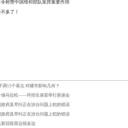
司令称赞中国维和部队发挥重要作用
会不多了！
下调15个基点 对楼市影响几何？
一场马拉松——环控生保室举行座谈会
宛政府及早纠正在涉台问题上犯的错误
宛政府及早纠正在涉台问题上犯的错误
批新冠疫苗运抵金边