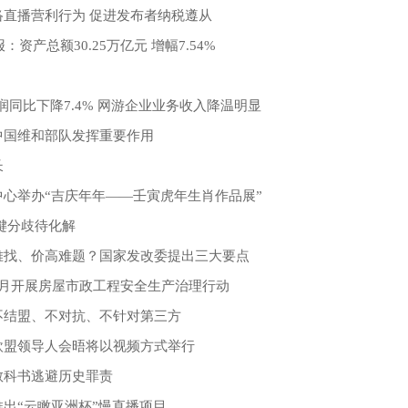
络直播营利行为 促进发布者纳税遵从
：资产总额30.25万亿元 增幅7.54%
！
润同比下降7.4% 网游企业业务收入降温明显
中国维和部队发挥重要作用
长
心举办“吉庆年年——壬寅虎年生肖作品展”
键分歧待化解
难找、价高难题？国家发改委提出三大要点
4月开展房屋市政工程安全生产治理行动
不结盟、不对抗、不针对第三方
欧盟领导人会晤将以视频方式举行
教科书逃避历史罪责
出“云瞰亚洲杯”慢直播项目