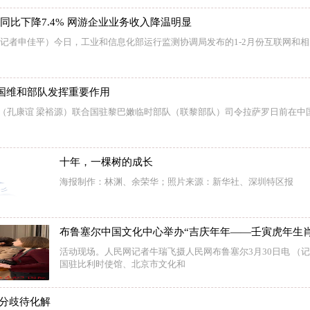
润同比下降7.4% 网游企业业务收入降温明显
 （记者申佳平）今日，工业和信息化部运行监测协调局发布的1-2月份互联网和
国维和部队发挥重要作用
电（孔康谊 梁裕源）联合国驻黎巴嫩临时部队（联黎部队）司令拉萨罗日前在中
十年，一棵树的成长
海报制作：林渊、余荣华；照片来源：新华社、深圳特区报
布鲁塞尔中国文化中心举办“吉庆年年——壬寅虎年生肖
活动现场。人民网记者牛瑞飞摄人民网布鲁塞尔3月30日电 （记
国驻比利时使馆、北京市文化和
键分歧待化解