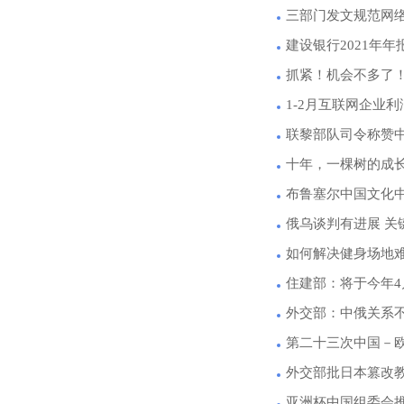
三部门发文规范网
建设银行2021年年报
抓紧！机会不多了
1-2月互联网企业利
联黎部队司令称赞
十年，一棵树的成
布鲁塞尔中国文化中
俄乌谈判有进展 关
如何解决健身场地
住建部：将于今年
外交部：中俄关系
第二十三次中国－
外交部批日本篡改
亚洲杯中国组委会推