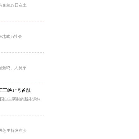
乌克兰29日在土
来越成为社会
械轰鸣、人员穿
江三峡1”号首航
我国自主研制的新能源纯
朱凤莲主持发布会