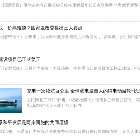
电（国际观察）俄乌谈判有进展关键分歧待化解新华社记者耿鹏宇 李奥俄罗斯和
找、价高难题？国家发改委提出三大要点
 （记者申佳平）近年来，我国全民健身参与程度不断提高，“多锻炼、少生病”越
路建设项目已正式复工
 （记者乔雪峰）三月的内蒙古，乍暖还寒。在各重点公路项目复工施工现场，机
充电一次续航百公里 全球载电量最大的纯电动游轮“长
人民网北京3月30日电 （记者杜燕飞）记者从三峡集团获悉，
电动游轮“长江三峡1”号29日在
系和平发展是两岸同胞的共同愿望
 （刘洁妍、王禹蘅）国务院台湾事务办公室30日举行例行新闻发布会，发言人