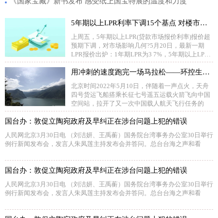
《国家宝藏》新书发布 感受纸上国宝特展的温度和力度
5年期以上LPR利率下调15个基点 对楼市影响几何？
上周五，5年期以上LPR(贷款市场报价利率)报价超
预期下调，对市场影响几何?5月20日，最新一期
LPR报价出炉：1年期LPR为3 7%，5年期以上LPR
为4
用冲刺的速度跑完一场马拉松——环控生保室举行座谈会
北京时间2022年5月10日，伴随着一声点火，天舟
四号货运飞船搭乘长征七号遥五运载火箭飞向中国
空间站，拉开了又一次中国载人航天飞行任务的
国台办：敦促立陶宛政府及早纠正在涉台问题上犯的错误
人民网北京3月30日电 （刘洁妍、王禹蘅）国务院台湾事务办公室30日举行
例行新闻发布会，发言人朱凤莲主持发布会并答问。总台台海之声和看
国台办：敦促立陶宛政府及早纠正在涉台问题上犯的错误
人民网北京3月30日电 （刘洁妍、王禹蘅）国务院台湾事务办公室30日举行
例行新闻发布会，发言人朱凤莲主持发布会并答问。总台台海之声和看