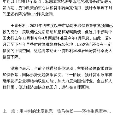
年期以上LPR15个基点，标志着本轮密集落地的稳增长政策进入
发力期，货币政策的重心从松货币转向宽信用，预计今年剩下时
间里还有降准和LPR降息空间。
王青分析，2021年四季度以来市场对美联储政策收紧预期已
较为充分，美联储也先后启动加息和减码购债，但这并未影响中
国央行去年12月和今年4月两度降准及今年1月降息。由此，若6
月乃至下半年早些时候降准降息持续落地，LPR报价还会有一定
幅度的下调空间。这也将带动企业贷款利率和居民房贷利率更大
幅度下降。
温彬也表示，当前全球通胀高位波动，主要经济体货币政策
加快收紧，国际形势更趋复杂多变。下一阶段，预计货币政策将
继续发挥总量和结构双重功能，加大力度为困难行业、企业和人
群纾困，促进经济加快企稳回升，运行在合理区间。
上一篇：
用冲刺的速度跑完一场马拉松——环控生保室举行座谈会