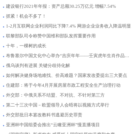
建设银行2021年年报：资产总额30.25万亿元 增幅7.54%
抓紧！机会不多了！
1-2月互联网企业利润同比下降7.4% 网游企业业务收入降温明显
联黎部队司令称赞中国维和部队发挥重要作用
十年，一棵树的成长
布鲁塞尔中国文化中心举办“吉庆年年——壬寅虎年生肖作品展”
俄乌谈判有进展 关键分歧待化解
如何解决健身场地难找、价高难题？国家发改委提出三大要点
住建部：将于今年4月开展房屋市政工程安全生产治理行动
外交部：中俄关系不结盟、不对抗、不针对第三方
第二十三次中国－欧盟领导人会晤将以视频方式举行
外交部批日本篡改教科书逃避历史罪责
亚洲杯中国组委会推出“云瞰亚洲杯”慢直播项目