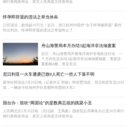
例行新闻发布会，发言人朱凤莲主持发布会
怀孕即辞退的违法之举当休矣
公司违法，赔偿超19万元！近日，浙江杭州中院对“女子怀孕被辞退” 案件
作出判决。怀孕即辞退的违法之举该终止了
舟山海警局本月办结3起海洋非法倾废案
近日，舟山海警局开展海洋保护专项执法行动，一
个月内先后办结3起海洋非法倾倒废物案，查获涉
案船舶4艘，查证非法
尼日利亚一火车遭袭已致8人死亡一些人下落不明
新华社阿克拉3月29日电（记者许正 郭骏）阿布贾消息：尼日利亚官员29日
说，一辆由卡杜纳州开往首都阿布贾的火车2
国台办：鼓吹“两国论”的是数典忘祖的跳梁小丑
人民网北京3月30日电 （刘洁妍、王禹蘅）国务院台湾事务办公室30日举行
例行新闻发布会，发言人朱凤莲主持发布会