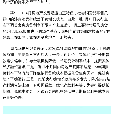
观经济的拖累效应正在加大。
其中，1~4月房地产投资增速由正转负，社会消费品零售总
额中的涉房消费持续处于负增长状态。由此，继5月15日央行宣
布下调首套房房贷利率下限20个基点后，5月主要针对居民房贷
的5年期LPR报价也下调15个基点，表明当前政策面对楼市的定向
降息正在加码，意在遏制房地产下滑势头。
周茂华也对记者表示，本次单独调降5年期LPR利率，且幅度
超预期，主要是三方面原因：一是，近几个月实体经济中长期贷
款需求偏弱，引导金融机构降低中长期贷款利率成本，提振实体
经济融资需求;二是，近几个月国内房地产复苏不理想，5年期报
价利率下降有助于降低按揭贷款成本提振刚需住房需求，促进房
地产平稳运行;三是，此前央行稳增长政策靠前发力，降准央行结
存利润依法上缴、专项再贷款、优化存款利率等，为银行提供长
期限、低成本资金，为银行金融机构降低中长期贷款利率成本营
造良好条件。