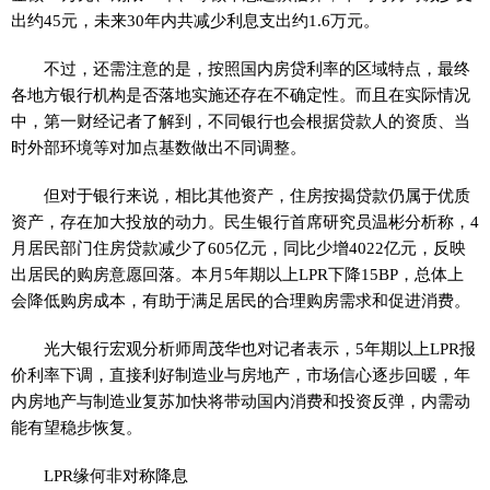
出约45元，未来30年内共减少利息支出约1.6万元。
不过，还需注意的是，按照国内房贷利率的区域特点，最终
各地方银行机构是否落地实施还存在不确定性。而且在实际情况
中，第一财经记者了解到，不同银行也会根据贷款人的资质、当
时外部环境等对加点基数做出不同调整。
但对于银行来说，相比其他资产，住房按揭贷款仍属于优质
资产，存在加大投放的动力。民生银行首席研究员温彬分析称，4
月居民部门住房贷款减少了605亿元，同比少增4022亿元，反映
出居民的购房意愿回落。本月5年期以上LPR下降15BP，总体上
会降低购房成本，有助于满足居民的合理购房需求和促进消费。
光大银行宏观分析师周茂华也对记者表示，5年期以上LPR报
价利率下调，直接利好制造业与房地产，市场信心逐步回暖，年
内房地产与制造业复苏加快将带动国内消费和投资反弹，内需动
能有望稳步恢复。
LPR缘何非对称降息