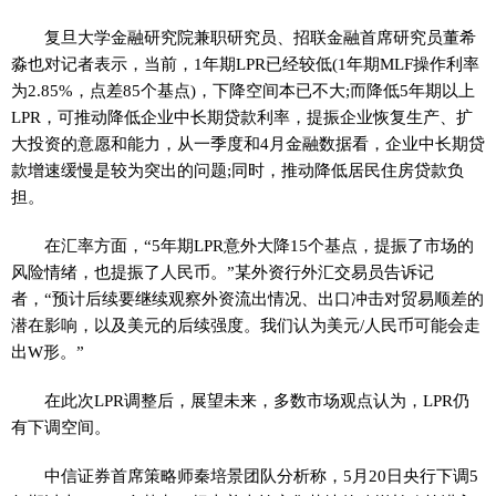
复旦大学金融研究院兼职研究员、招联金融首席研究员董希
淼也对记者表示，当前，1年期LPR已经较低(1年期MLF操作利率
为2.85%，点差85个基点)，下降空间本已不大;而降低5年期以上
LPR，可推动降低企业中长期贷款利率，提振企业恢复生产、扩
大投资的意愿和能力，从一季度和4月金融数据看，企业中长期贷
款增速缓慢是较为突出的问题;同时，推动降低居民住房贷款负
担。
在汇率方面，“5年期LPR意外大降15个基点，提振了市场的
风险情绪，也提振了人民币。”某外资行外汇交易员告诉记
者，“预计后续要继续观察外资流出情况、出口冲击对贸易顺差的
潜在影响，以及美元的后续强度。我们认为美元/人民币可能会走
出W形。”
在此次LPR调整后，展望未来，多数市场观点认为，LPR仍
有下调空间。
中信证券首席策略师秦培景团队分析称，5月20日央行下调5