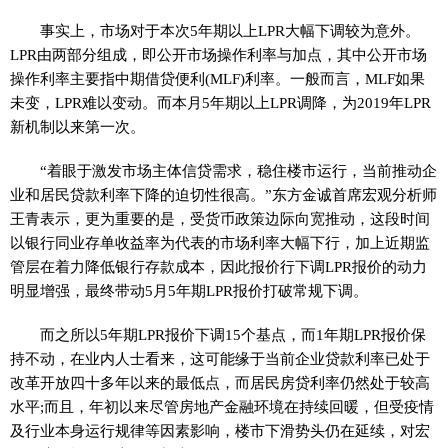
事实上，市场对于本次5年期以上LPR大幅下调较为意外。
LPR由两部分组成，即公开市场操作利率与加点，其中公开市场
操作利率主要指中期借贷便利(MLF)利率。一般而言，MLF如果
未变，LPR难以变动。而本月5年期以上LPR调降，为2019年LPR
新机制以来第一次。
“着眼于激发市场主体信贷需求，稳住楼市运行，当前推动企
业和居民贷款利率下降的迫切性很高。”东方金诚首席宏观分析师
王青表示，更为重要的是，受货币政策边际向宽推动，这段时间
以银行同业存单收益率为代表的市场利率大幅下行，加上近期监
管层在着力降低银行存款成本，因此报价行下调LPR报价的动力
明显增强，最终带动5月5年期LPR报价打破常规下调。
而之所以5年期LPR报价下调15个基点，而1年期LPR报价保
持不动，在业内人士看来，这可能缘于当前企业贷款利率已处于
改革开放四十多年以来的最低点，而居民房贷利率仍然处于较高
水平;而且，年初以来尽管房地产金融环境在持续回暖，但受疫情
及行业本身运行规律等因素影响，楼市下滑势头仍在延续，对宏