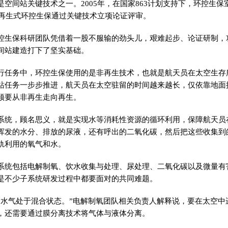
是空间站关键技术之一。2005年，在
国家
863计划支持下，环控生
，再生式环控生保通过关键技术立项论证评审。
控生保科研团队凭借着一股不服输的劲头儿，艰难起步、论证研制，
间站建造打下了坚实基础。
行任务中，环控生保使用的是非再生技术，也就是航天员在太空生存
站任务一步步推进，航天员在太空驻留的时间越来越长，仅依靠地面
须要从非再生走向再生。
系统，顾名思义，就是实现水等消耗
性
资源的循环利用，保障航天员
挥发的水分、排放的尿液，还有呼出的二氧化碳，然后把这些收集到
轨利用的氧气和水。
系统包括电解制氧、饮水收集与处理、尿处理、二氧化碳以及微量
有
是不少子系统研发过程中都要面对的共同难题。
，水气处于混合状态。”电解制氧团队相关负责人解释说，要在太空中
，还需要通过膜分离技术将气体与液体分离。