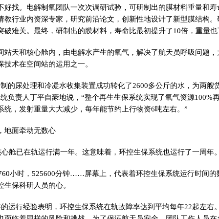
不好找。电解制氧团队一次次调研试验，可研制出的膜材料重量和寿
请教行业内资深专家，研究前沿论文，创新
性
地设计了新型膜结构。
突破难关。最终，研制出的膜材料，寿命比最初提升了10倍，重量也下
间站天和核心舱内，由电解水产生的氧气，解决了航天员呼吸问题，
保技术在空间站的运用之一。
研制的尿处理和冷凝水收集装置成功转化了2600多公斤的水，为两艘
系统负责人丁
平
自豪地说，“整个再生生保系统实现了氧气资源100%再
系统，发射重量
大大
减少，每年能节约上行物资6吨左右。”
，地面牵动无数心
和核心舱已在轨运行满一年。这意味着，环控生保系统也运行了一
周年
8760小时，525600分钟……屏幕上，代表着环控生保系统运行时间
控生保科研人员的心。
0年的运行经验表明，环控生保系统在轨故障率达到
平
均每年22起左右
也面临着同样的风险和挑战。为了保证航天员安全，团队工作人员在