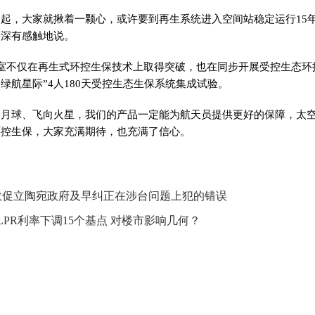
天起，大家就揪着一颗心，或许要到再生系统进入空间站稳定运行15
平
深有感触地说。
室不仅在再生式环控生保技术上取得突破，也在同步开展受控生态环
绿航星际”4人180天受控生态生保系统集成试验。
留月球、飞向火星，我们的产品一定能为航天员提供更好的保障，太
环控生保，大家充满期待，也充满了信心。
敦促立陶宛政府及早纠正在涉台问题上犯的错误
LPR利率下调15个基点 对楼市影响几何？