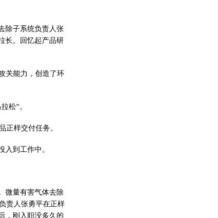
去除子系统负责人张
拉长。回忆起产品研
的攻关能力，创造了环
拉松”。
品正样交付任务。
投入到工作中。
。微量
有害
气体去除
统负责人张勇
平
在正样
后，刚入职没多久的