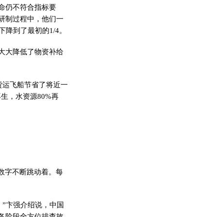
命仍不符合指标要
研制过程中，他们一
降到了最初的1/4。
大大
降低了物资补给
货运飞船节省了将
近
一
生，水资源80%再
。
的数字不断跳动着。每
。”卞强介绍说，中国
各阶段全方位排查故