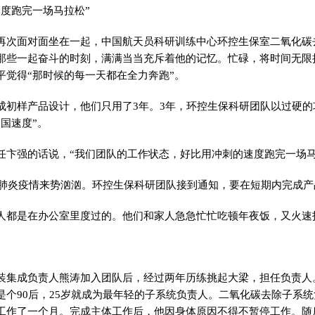
速度跑完一场马拉松”
再次面对面坐在一起，中国航天员科研训练中心环控生保室二氧化碳
那些一起奋斗的时刻，满满当当充斥着他的记忆。忙碌，将时间无限
平
觉得“那时候的每一天都在全力奔跑”。
成初样产品设计，他们只用了3年。3年，环控生保科研团队以过硬
国速度”。
任卞强的话说，“我们团队的工作状态，好比用冲刺的速度跑完一场马
肺炎
疫情
来势汹汹。环控生保科研团队接到通知，要在短期内完成产
人都是在办公室里度过的。他们和家人急急忙忙吃顿年夜饭，又火速
。
装集成负责人熊涛加入团队后，经过两年历练挑起大梁，担任负责人
是个90后，25岁就成为最年轻的子系统负责人。二氧化碳去除子系
工作了一个月。完成主体工作后，他因身体原因不得不暂停工作。随