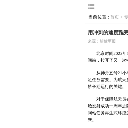
当前位置 :
首页 >
用冲刺的速度跑
来源：解放军报
北京时间2022
间站，拉开了又一次
从神舟五号21
足任务需要。为航天
轨长期运行的关键。
对于保障航天员
舱发射成功一
周年
之
间站任务再生式环控
来。