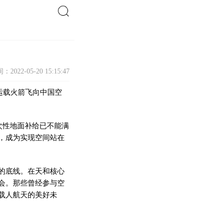
搜索
：2022-05-20 15:15:47
五运载火箭飞向中国空
次
性
地面补给已不能满
，成为实现空间站在
的底线。在天和核心
会。那些曾经参与空
载人航天的美好未