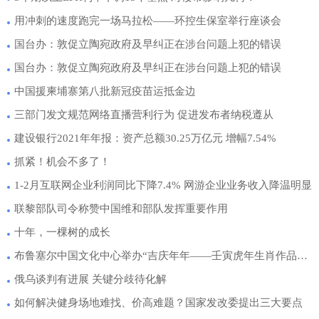
用冲刺的速度跑完一场马拉松——环控生保室举行座谈会
国台办：敦促立陶宛政府及早纠正在涉台问题上犯的错误
国台办：敦促立陶宛政府及早纠正在涉台问题上犯的错误
中国援柬埔寨第八批新冠疫苗运抵金边
三部门发文规范网络直播营利行为 促进发布者纳税遵从
建设银行2021年年报：资产总额30.25万亿元 增幅7.54%
抓紧！机会不多了！
1-2月互联网企业利润同比下降7.4% 网游企业业务收入降温明显
联黎部队司令称赞中国维和部队发挥重要作用
十年，一棵树的成长
布鲁塞尔中国文化中心举办“吉庆年年——壬寅虎年生肖作品展”
俄乌谈判有进展 关键分歧待化解
如何解决健身场地难找、价高难题？国家发改委提出三大要点