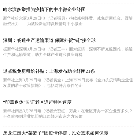
哈尔滨多举措为疫情下的中小微企业纾困
新华社哈尔滨3月29日电（记者强勇）持续减税降费、减免房屋租金、缓解
融资压力……为减轻新冠肺炎疫情对中小微企
深圳：畅通生产运输渠道 保障外贸“链”接全球
据新华社深圳3月29日电（记者王丰）面对疫情，深圳不断克服困难，畅通
生产和运输渠道，助力全球产业链和供应链稳
退减税免房租给补贴：上海发布助企纾困21条
新华社上海3月29日电（记者袁全）上海市29日发布《全力抗疫情助企业促
发展的若干政策措施》，包括对符合条件的企
“印章退休”见证老区追赶特区速度
新华社南昌3月28日电（记者余贤红、万象）在老区开办一家企业要多久？
不久前领到营业执照的江西赣州市东之方装饰
黑龙江最大“菜篮子”因疫情停摆，民众需求如何保障