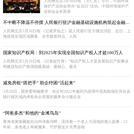
人民网北京3月30日电 （王仁宏）今日，中国环境
保护产业协会举办“会员日”活动。中国环境保护产
业协会会长郭承
不中断不降温不停摆 人民银行驻沪金融基础设施机构筑起金融抗疫防线
人民网北京3月30日电 （记者罗知之）据人民银行官方微信消息，近日，上
海疫情呈现区域聚集、全市散发特点。人民
国家知识产权局：到2025年实现全国知识产权人才超100万人
人民网北京3月30日电 （记者赵竹青）“知识产权人才是发展知识产权事业
和建设知识产权强国最基础、最核心、最关
减免房租“搭把手” 助企纾困“活起来”
3月28日，国资委明确要求：央企对2022年被列为疫情中高风险地区所在县
级行政区域内承租央企房屋的服务业小微企业
“阿爸多杰”和他的“金滩鸟岛”
青海省黄南藏族自治州泽曲河畔，流传着一个老人与湿地的感人故事：22
年前，多杰老人举家搬来，守护着这片关秀湿地