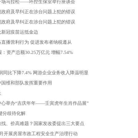
一场马拉松——环控生保室举行座谈会
宛政府及早纠正在涉台问题上犯的错误
宛政府及早纠正在涉台问题上犯的错误
批新冠疫苗运抵金边
络直播营利行为 促进发布者纳税遵从
：资产总额30.25万亿元 增幅7.54%
！
润同比下降7.4% 网游企业业务收入降温明显
中国维和部队发挥重要作用
长
心举办“吉庆年年——壬寅虎年生肖作品展”
键分歧待化解
难找、价高难题？国家发改委提出三大要点
4月开展房屋市政工程安全生产治理行动