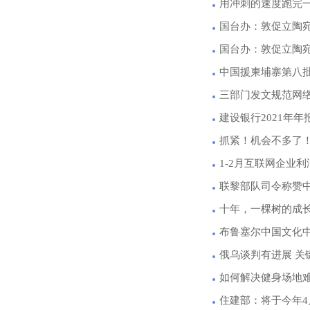
用冲刺的速度跑完
国台办：敦促立陶
国台办：敦促立陶
中国援柬埔寨第八
三部门发文规范网
建设银行2021年年报
抓紧！机会不多了
1-2月互联网企业利
联黎部队司令称赞
十年，一棵树的成
布鲁塞尔中国文化中
俄乌谈判有进展 关
如何解决健身场地
住建部：将于今年