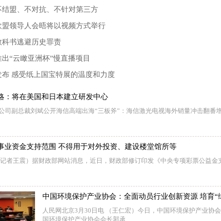
不结盟、不对抗、不针对第三方
欧盟领导人会晤将以视频方式举行
教科书逃避历史罪责
出“云瞰亚洲杯”慢直播项目
发布 感受纸上国宝特展的温度和力度
略：将在美国和日本建立研发中心
销公司副总裁刘斌公开海信高端出海“三板斧”：海信激光电视海外销量冲击翻番
事业资金支持范围 不得用于对外投资、建设楼堂馆所等
 （记者王震）据财政部网站消息，近日，财政部修订印发《中央专项彩票公益金
中国环境保护产业协会：全面动员行业创新资源 培育“
人民网北京3月30日电 （王仁宏）今日，中国环境保护产业协会
国环境保护产业协会会长郭承