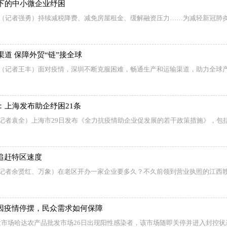
下的中小微企业纾困
电（记者强勇）持续减税降费、减免房屋租金、缓解融资压力……为减轻新冠肺
道 保障外贸“链”接全球
电（记者王丰）面对疫情，深圳不断克服困难，畅通生产和运输渠道，助力全球
：上海发布助企纾困21条
（记者袁全）上海市29日发布《全力抗疫情助企业促发展的若干政策措施》，包
追赶特区速度
（记者余贤红、万象）在老区开办一家企业要多久？不久前领到营业执照的江西
”因疫情停摆，民众需求如何保障
市场哈达农产品批发市场26日出现阳性感染者，该市场随即关停并进入封控状