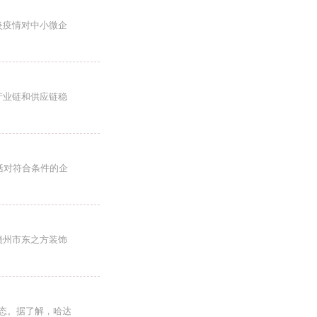
炎疫情对中小微企
产业链和供应链稳
括对符合条件的企
赣州市东之方装饰
态。据了解，哈达