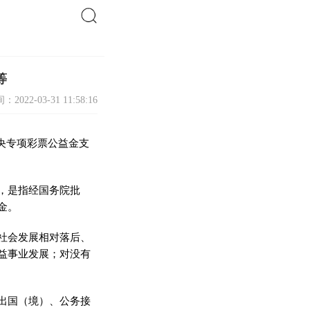
搜索
等
：2022-03-31 11:58:16
中央专项彩票公益金支
，是指经国务院批
金。
社会发展相对落后、
益事业发展；对没有
出国（境）、公务接