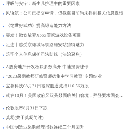
呼吸与安宁：新生儿护理中的重要因素
风语筑：公司已提交申请，但截至目前尚未得到相关信息反馈
《绝世好武功》提高锻造能力方法
突发！微软放弃Xbox便携游戏设备项目
足迹丨感受京雄城际铁路雄安站独特魅力
筑牢个人信息保护司法防线（法治聚焦）
A股房地产开发板块多数高开 中迪投资涨停
“2023暑期教师研修暨师德集中学习教育”专题结业
宝馨科技08月31日被深股通减持116.56万股
就在10月！美国政府又双叒叕面临关门窘境，拜登要求国会提供短期融资方案
伦敦股市8月31日下跌
莫凝(关于莫凝简述)
中国制造业采购经理指数连续三个月回升