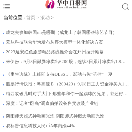
当前位置 :
首页 >
滚动
>
搜索
成龙去参加韩国rm是哪期（成龙上了韩国哪些综艺节目）
云从科技联合华为发布从容大模型一体化解决方案
2023延安红色旅游精品路线推介会在郑州拉开帷幕
来伊份：9月8日融券净卖出6200股，连续3日累计净卖出1.8万股
《重生边缘》上线即支持DLSS 3，影驰与你“芯控”一夏
股票行情快报：粤高速Ｂ（200429）9月8日主力资金净买入19.27万元
梅西攻破儿时对手大门~那些年和你一起踢球的兄弟，都还好吗？
深度：记者“卧底”调查偷拍设备售卖改装产业链
阴阳师天照式神动画光湮 阴阳师式神概念动画光湮
易标普信息科技人民币A年内涨44%