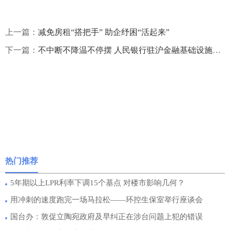
上一篇：
减免房租“搭把手” 助企纾困“活起来”
下一篇：
不中断不降温不停摆 人民银行驻沪金融基础设施机构筑起金融抗疫防线
热门推荐
5年期以上LPR利率下调15个基点 对楼市影响几何？
用冲刺的速度跑完一场马拉松——环控生保室举行座谈会
国台办：敦促立陶宛政府及早纠正在涉台问题上犯的错误