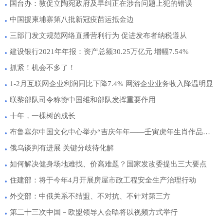
国台办：敦促立陶宛政府及早纠正在涉台问题上犯的错误
中国援柬埔寨第八批新冠疫苗运抵金边
三部门发文规范网络直播营利行为 促进发布者纳税遵从
建设银行2021年年报：资产总额30.25万亿元 增幅7.54%
抓紧！机会不多了！
1-2月互联网企业利润同比下降7.4% 网游企业业务收入降温明显
联黎部队司令称赞中国维和部队发挥重要作用
十年，一棵树的成长
布鲁塞尔中国文化中心举办“吉庆年年——壬寅虎年生肖作品展”
俄乌谈判有进展 关键分歧待化解
如何解决健身场地难找、价高难题？国家发改委提出三大要点
住建部：将于今年4月开展房屋市政工程安全生产治理行动
外交部：中俄关系不结盟、不对抗、不针对第三方
第二十三次中国－欧盟领导人会晤将以视频方式举行