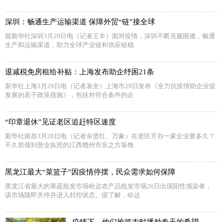
深圳：畅通生产运输渠道 保障外贸“链”接全球
据新华社深圳3月29日电（记者王丰）面对疫情，深圳不断克服困难，畅通
生产和运输渠道，助力全球产业链和供应链稳
退减税免房租给补贴：上海发布助企纾困21条
新华社上海3月29日电（记者袁全）上海市29日发布《全力抗疫情助企业促
发展的若干政策措施》，包括对符合条件的企
“印章退休”见证老区追赶特区速度
新华社南昌3月28日电（记者余贤红、万象）在老区开办一家企业要多久？
不久前领到营业执照的江西赣州市东之方装饰
黑龙江最大“菜篮子”因疫情停摆，民众需求如何保障
黑龙江省最大的果蔬批发市场哈达农产品批发市场26日出现阳性感染者，
该市场随即关停并进入封控状态。据了解，哈达
疫情下，他们抢抓农时播种春天的希望