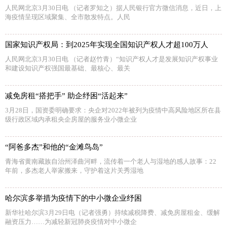
人民网北京3月30日电 （记者罗知之）据人民银行官方微信消息，近日，上
海疫情呈现区域聚集、全市散发特点。人民
国家知识产权局：到2025年实现全国知识产权人才超100万人
人民网北京3月30日电 （记者赵竹青）“知识产权人才是发展知识产权事业
和建设知识产权强国最基础、最核心、最关
减免房租“搭把手” 助企纾困“活起来”
3月28日，国资委明确要求：央企对2022年被列为疫情中高风险地区所在县
级行政区域内承租央企房屋的服务业小微企业
“阿爸多杰”和他的“金滩鸟岛”
青海省黄南藏族自治州泽曲河畔，流传着一个老人与湿地的感人故事：22
年前，多杰老人举家搬来，守护着这片关秀湿地
哈尔滨多举措为疫情下的中小微企业纾困
新华社哈尔滨3月29日电（记者强勇）持续减税降费、减免房屋租金、缓解
融资压力……为减轻新冠肺炎疫情对中小微企