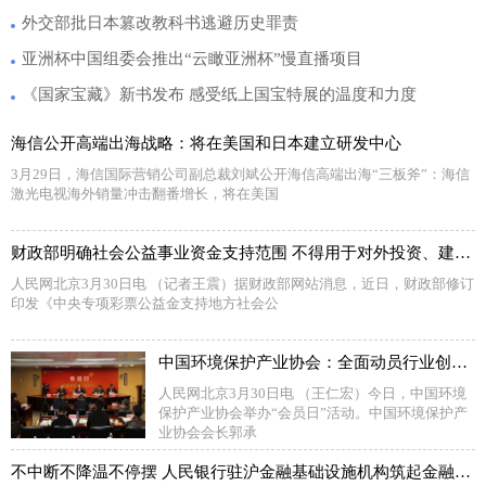
外交部批日本篡改教科书逃避历史罪责
亚洲杯中国组委会推出“云瞰亚洲杯”慢直播项目
《国家宝藏》新书发布 感受纸上国宝特展的温度和力度
海信公开高端出海战略：将在美国和日本建立研发中心
3月29日，海信国际营销公司副总裁刘斌公开海信高端出海“三板斧”：海信
激光电视海外销量冲击翻番增长，将在美国
财政部明确社会公益事业资金支持范围 不得用于对外投资、建设楼堂馆所等
人民网北京3月30日电 （记者王震）据财政部网站消息，近日，财政部修订
印发《中央专项彩票公益金支持地方社会公
中国环境保护产业协会：全面动员行业创新资源 培育“绿色”创新能力
人民网北京3月30日电 （王仁宏）今日，中国环境
保护产业协会举办“会员日”活动。中国环境保护产
业协会会长郭承
不中断不降温不停摆 人民银行驻沪金融基础设施机构筑起金融抗疫防线