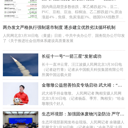
国内商品期货多数收跌，苯乙烯跌超2%，豆二、
PVC、豆粕、豆油、棕榈油、乙二醇跌超1%;原油
涨超4%，焦煤、焦炭涨超3%。德国DAX指数开涨0
08%
两办发文严格执行强制退市制度 逐步建立优胜劣汰循环机制
人民网北京3月30日电 （黄盛）日前，中共中央办公厅、国务院办公厅印发
了《关于推进社会信用体系建设高质量发展
长征十一号“一箭三星”发射成功
长十一直冲云霄。汪江波摄人民网北京3月30日电
（记者赵竹青）记者从中国航天科技集团有限公司
所属中国运载火箭
金墩墩公益慈善拍卖专场启动 武大靖：“给金墩墩找个好人家”
武大靖手持金墩墩。 人民网记者 陶相安摄人民网
北京3月30日电 （记者杨磊、季芳、陶相安）“给金
墩墩找个好人
生态环境部：加强固体废物污染防治 严守生态环境风险“底线”
生态环境部新闻发布会现场。人民网记者 余璐摄人
民网北京3月30日电 （记者余璐）“今年乃至‘十四