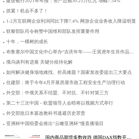
建设银行2021年年报：资产总额30.25万亿元 增幅7.54%
抓紧！机会不多了！
1-2月互联网企业利润同比下降7.4% 网游企业业务收入降温明显
联黎部队司令称赞中国维和部队发挥重要作用
十年，一棵树的成长
布鲁塞尔中国文化中心举办“吉庆年年——壬寅虎年生肖作品展”
俄乌谈判有进展 关键分歧待化解
如何解决健身场地难找、价高难题？国家发改委提出三大要点
住建部：将于今年4月开展房屋市政工程安全生产治理行动
外交部：中俄关系不结盟、不对抗、不针对第三方
第二十三次中国－欧盟领导人会晤将以视频方式举行
外交部批日本篡改教科书逃避历史罪责
亚洲杯中国组委会推出“云瞰亚洲杯”慢直播项目
国内商品期货多数收跌 德国DAX指数开涨0.08%