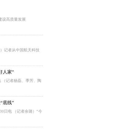
建设高质量发展
青）记者从中国航天科技
好人家”
电 （记者杨磊、季芳、陶
“底线”
0日电 （记者余璐）“今