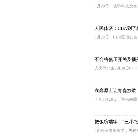
3月29日，快手科技发布
人民体谈：CBA到
3月24日，CBA联盟公布
不合格低压开关及插
人民网北京3月30日电
在高原上让青春放歌
今年3月28日，迎来西
把饭碗端牢，“三小”
“春分有雨家家忙，先种