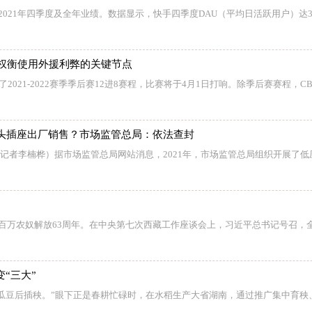
2021年四季度及全年业绩。数据显示，快手四季度DAU（平均日活跃用户）达3 
了权衡使用外援利弊的关键节点
了2021-2022赛季季后赛12进8赛程，比赛将于4月1日打响。除季后赛赛程，CB
头插座出厂销售？市场监管总局：依法查封
 （记者李楠桦）据市场监管总局网站消息，2021年，市场监管总局组织开展了
藏百万农奴解放63周年。在中央第七次西藏工作座谈会上，习近平总书记号召，
变“三大”
瓜豆后插秧。”眼下正是春耕忙碌时，在水稻生产大省湖南，通过推广集中育秧