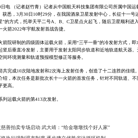
30日电 （记者赵竹青）记者从中国航天科技集团有限公司所属中国运
）获悉，3月30日10时29分，在我国酒泉卫星发射中心，长征十一号
三星”的方式，托举天平二号A、B、C卫星点火起飞，随后卫星顺利进
火箭2022年宇航发射首战告捷。
火箭院研制的四级固体运载火箭，采用“三平一垂”的冷发射方式，即
起竖后垂直冷发射，主要用于发射太阳同步轨道和近地轨道航天器。天
空间环境测量和轨道预报模型修正等服务。
箭共完成10次陆地发射和2次海上发射任务，创造了十二连胜的佳绩
介绍，本次任务是新批次长十一火箭的首发任务，针对不同轨道、不
平更高。
系列运载火箭的第413次发射。
慈善拍卖专场启动 武大靖：“给金墩墩找个好人家”