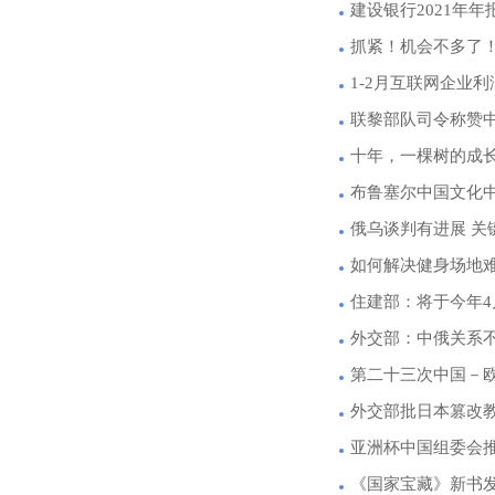
建设银行2021年年报
抓紧！机会不多了
1-2月互联网企业利
联黎部队司令称赞
十年，一棵树的成
布鲁塞尔中国文化中
俄乌谈判有进展 关
如何解决健身场地
住建部：将于今年
外交部：中俄关系
第二十三次中国－
外交部批日本篡改
亚洲杯中国组委会推
《国家宝藏》新书