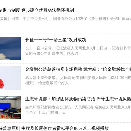
制退市制度 逐步建立优胜劣汰循环机制
 （黄盛）日前，中共中央办公厅、国务院办公厅印发了《关于推进社会信用体系
长征十一号“一箭三星”发射成功
长十一直冲云霄。汪江波摄人民网北京3月30日电 （记者赵竹
集团有限公司所属中国运载火箭
金墩墩公益慈善拍卖专场启动 武大靖：“给金墩墩找个
武大靖手持金墩墩。 人民网记者 陶相安摄人民网北京3月30日
相安）“给金墩墩找个好人
生态环境部：加强固体废物污染防治 严守生态环境风险
生态环境部新闻发布会现场。人民网记者 余璐摄人民网北京3月3
年乃至‘十四五’时期，我
持普惠原则 中腰及长尾创作者贡献平台80%以上视频播放