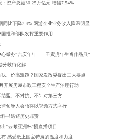
：资产总额30.25万亿元 增幅7.54%
！
润同比下降7.4% 网游企业业务收入降温明显
中国维和部队发挥重要作用
长
心举办“吉庆年年——壬寅虎年生肖作品展”
键分歧待化解
难找、价高难题？国家发改委提出三大要点
4月开展房屋市政工程安全生产治理行动
不结盟、不对抗、不针对第三方
欧盟领导人会晤将以视频方式举行
教科书逃避历史罪责
出“云瞰亚洲杯”慢直播项目
发布 感受纸上国宝特展的温度和力度