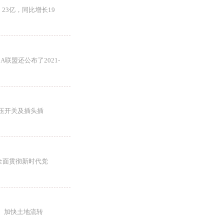
23亿，同比增长19
A联盟还公布了2021-
低压开关及插头插
全面贯彻新时代党
、加快土地流转