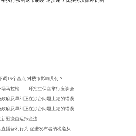
严格执行强制退市制度 逐步建立优胜劣汰循环机制
下调15个基点 对楼市影响几何？
一场马拉松——环控生保室举行座谈会
宛政府及早纠正在涉台问题上犯的错误
宛政府及早纠正在涉台问题上犯的错误
批新冠疫苗运抵金边
络直播营利行为 促进发布者纳税遵从