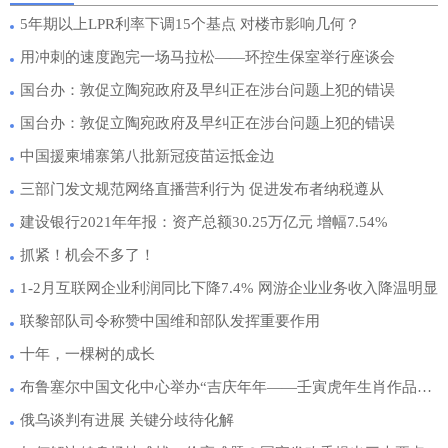
5年期以上LPR利率下调15个基点 对楼市影响几何？
用冲刺的速度跑完一场马拉松——环控生保室举行座谈会
国台办：敦促立陶宛政府及早纠正在涉台问题上犯的错误
国台办：敦促立陶宛政府及早纠正在涉台问题上犯的错误
中国援柬埔寨第八批新冠疫苗运抵金边
三部门发文规范网络直播营利行为 促进发布者纳税遵从
建设银行2021年年报：资产总额30.25万亿元 增幅7.54%
抓紧！机会不多了！
1-2月互联网企业利润同比下降7.4% 网游企业业务收入降温明显
联黎部队司令称赞中国维和部队发挥重要作用
十年，一棵树的成长
布鲁塞尔中国文化中心举办“吉庆年年——壬寅虎年生肖作品展”
俄乌谈判有进展 关键分歧待化解