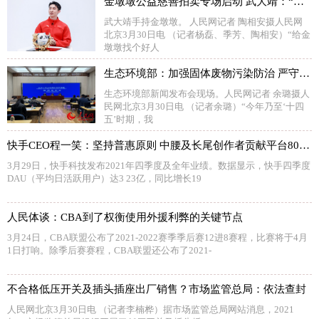
金墩墩公益慈善拍卖专场启动 武大靖：“给金墩墩找个好人家”
武大靖手持金墩墩。 人民网记者 陶相安摄人民网
北京3月30日电 （记者杨磊、季芳、陶相安）“给金
墩墩找个好人
生态环境部：加强固体废物污染防治 严守生态环境风险“底线”
生态环境部新闻发布会现场。人民网记者 余璐摄人
民网北京3月30日电 （记者余璐）“今年乃至‘十四
五’时期，我
快手CEO程一笑：坚持普惠原则 中腰及长尾创作者贡献平台80%以上视频播放
3月29日，快手科技发布2021年四季度及全年业绩。数据显示，快手四季度
DAU（平均日活跃用户）达3 23亿，同比增长19
人民体谈：CBA到了权衡使用外援利弊的关键节点
3月24日，CBA联盟公布了2021-2022赛季季后赛12进8赛程，比赛将于4月
1日打响。除季后赛赛程，CBA联盟还公布了2021-
不合格低压开关及插头插座出厂销售？市场监管总局：依法查封
人民网北京3月30日电 （记者李楠桦）据市场监管总局网站消息，2021