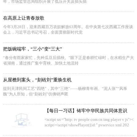
年，市场监管总局组织开展了低压开关及插头插
在高原上让青春放歌
今年3月28日，迎来西藏百万农奴解放63周年。在中央第七次西藏工作座谈
会上，习近平总书记号召，全面贯彻新时代党
把饭碗端牢，“三小”变“三大”
“春分有雨家家忙，先种瓜豆后插秧。”眼下正是春耕忙碌时，在水稻生产大
省湖南，通过推广集中育秧、加快土地流转
从屋檐到案头，“刻砖刘”重焕生机
提到天津民间工艺“四绝”，其中“三绝”——杨柳青年画、“泥人张”“风筝
魏”为人所知，但“刻砖刘”仿佛销声匿
【每日一习话】铸牢中华民族共同体意识
<script src="http: tv people com cn img player v js"><
script><script>showPlayer({id:" pvservice xml 202