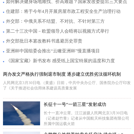
如何解决健身场地难找、价高难题？国家发改委提出三大要点
住建部：将于今年4月开展房屋市政工程安全生产治理行动
外交部：中俄关系不结盟、不对抗、不针对第三方
第二十三次中国－欧盟领导人会晤将以视频方式举行
外交部批日本篡改教科书逃避历史罪责
亚洲杯中国组委会推出“云瞰亚洲杯”慢直播项目
《国家宝藏》新书发布 感受纸上国宝特展的温度和力度
两办发文严格执行强制退市制度 逐步建立优胜劣汰循环机制
人民网北京3月30日电 （黄盛）日前，中共中央办公厅、国务院办公厅印发
了《关于推进社会信用体系建设高质量发展
长征十一号“一箭三星”发射成功
长十一直冲云霄。汪江波摄人民网北京3月30日电
（记者赵竹青）记者从中国航天科技集团有限公司
所属中国运载火箭