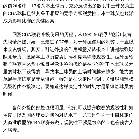
的前20名中，17名为本土球员，充分反映出多数以本土球员为主
的CBA球队已经具备了相应的竞争力和观赏性，本土球员也逐渐
成为影响比赛的关键因素。
回溯CBA联赛外援使用的历程，从1995-96赛季的浙江队首
先聘请外援开始，已走过了27年。对于外援使用的利弊，一直以
来众说纷纭。其实，引进外援的作用和意义从根本上讲是增强球
队竞争力、激励本土球员奋勇拼搏和提高联赛观赏性。但外援给
整个联赛带来赏心悦目视觉体验的代价是在“抢夺”了本土球员大
量的球权下获得的，导致本土球员的上场时间越来越少，能力的
施展与历练更是无从谈起。特别是在决定性时刻，关键球和球权
无疑将由外援决定。要知道这样决定性的时刻才是最锻炼球员的
时候。
当然外援的好处也很明显。他们可以提升联赛的观赏性和知
名度，以及国内球员之间的对抗水平。尤其是作为一个目标定位
为商业联盟的CBA联赛来说，观赏性不强是致命的，也会伤害人
才培养。