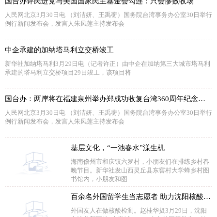
国台办评民进党与美国国家民主基金会勾连：只会惨败收场
人民网北京3月30日电 （刘洁妍、王禹蘅）国务院台湾事务办公室30日举行
例行新闻发布会，发言人朱凤莲主持发布会
中企承建的加纳塔马利立交桥竣工
新华社加纳塔马利3月29日电（记者许正）由中企在加纳第三大城市塔马利
承建的塔马利立交桥项目29日竣工，该项目将
国台办：两岸将在福建泉州举办郑成功收复台湾360周年纪念活动
人民网北京3月30日电 （刘洁妍、王禹蘅）国务院台湾事务办公室30日举行
例行新闻发布会，发言人朱凤莲主持发布会
基层文化，“一池春水”漾生机
海南儋州市和庆镇六罗村，小朋友们在排练乡村春
晚节目。新华社发山西灵丘县东窖村大学蜂乡村图
书馆内，小朋友和图
百余名外国留学生当志愿者 助力沈阳核酸检测
外国友人在做核酸检测。赵桂华摄3月29日，沈阳