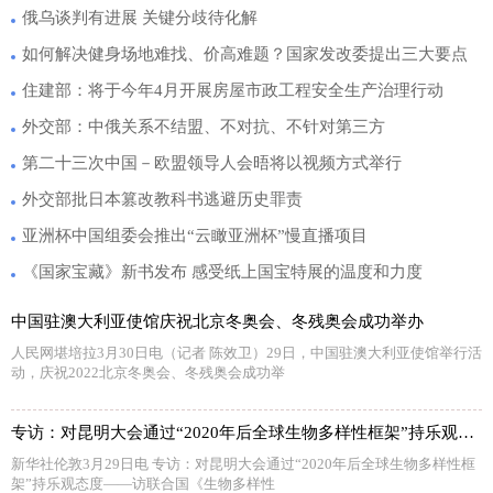
俄乌谈判有进展 关键分歧待化解
如何解决健身场地难找、价高难题？国家发改委提出三大要点
住建部：将于今年4月开展房屋市政工程安全生产治理行动
外交部：中俄关系不结盟、不对抗、不针对第三方
第二十三次中国－欧盟领导人会晤将以视频方式举行
外交部批日本篡改教科书逃避历史罪责
亚洲杯中国组委会推出“云瞰亚洲杯”慢直播项目
《国家宝藏》新书发布 感受纸上国宝特展的温度和力度
中国驻澳大利亚使馆庆祝北京冬奥会、冬残奥会成功举办
人民网堪培拉3月30日电（记者 陈效卫）29日，中国驻澳大利亚使馆举行活
动，庆祝2022北京冬奥会、冬残奥会成功举
专访：对昆明大会通过“2020年后全球生物多样性框架”持乐观态度——访联合国《生物多样性公约》秘书处执行秘书穆雷玛
新华社伦敦3月29日电 专访：对昆明大会通过“2020年后全球生物多样性框
架”持乐观态度——访联合国《生物多样性