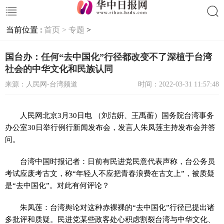
当前位置 :
首页 >
专题
>
搜索
国台办：任何“去中国化”行径都改变不了深植于台湾
社会的中华文化和民族认同
来源：人民网-台湾频道
时间：2022-03-31 11:57:48
人民网北京3月30日电 （刘洁妍、王禹蘅）国务院台湾事务
办公室30日举行例行新闻发布会，发言人朱凤莲主持发布会并答
问。
台湾中国时报记者：日前有民进党民意代表声称，台公务员
考试应废考古文，称“年轻人不应把青春浪费在古文上”，被质疑
是“去中国化”。对此有何评论？
朱凤莲：台湾舆论对这种赤裸裸的“去中国化”行径已提出诸
多批评和质疑。民进党某些政客处心积虑割裂台湾与中华文化、