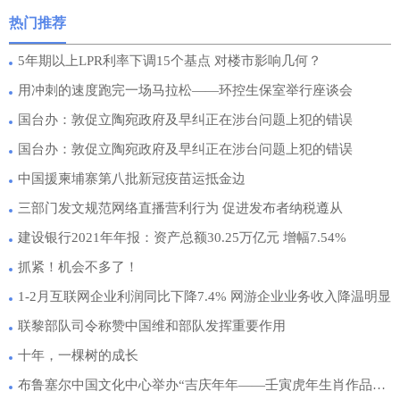
热门推荐
5年期以上LPR利率下调15个基点 对楼市影响几何？
用冲刺的速度跑完一场马拉松——环控生保室举行座谈会
国台办：敦促立陶宛政府及早纠正在涉台问题上犯的错误
国台办：敦促立陶宛政府及早纠正在涉台问题上犯的错误
中国援柬埔寨第八批新冠疫苗运抵金边
三部门发文规范网络直播营利行为 促进发布者纳税遵从
建设银行2021年年报：资产总额30.25万亿元 增幅7.54%
抓紧！机会不多了！
1-2月互联网企业利润同比下降7.4% 网游企业业务收入降温明显
联黎部队司令称赞中国维和部队发挥重要作用
十年，一棵树的成长
布鲁塞尔中国文化中心举办“吉庆年年——壬寅虎年生肖作品展”