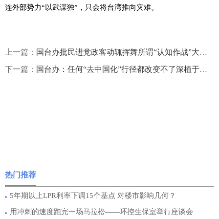
连外部势力“以武谋独”，只会将台湾推向灾难。
上一篇：
国台办批民进党政客动辄挥舞所谓“认知作战”大棒：心有魔障，走火入魔
下一篇：
国台办：任何“去中国化”行径都改变不了深植于台湾社会的中华文化和民族认同
热门推荐
5年期以上LPR利率下调15个基点 对楼市影响几何？
用冲刺的速度跑完一场马拉松——环控生保室举行座谈会