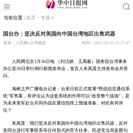
当前位置 :
首页 >
专题
>
搜索
国台办：坚决反对美国向中国台湾地区出售武器
来源：人民网-台湾频道
时间：2022-03-31 11:57:47
人民网北京3月30日电 （刘洁妍、王禹蘅）国务院台湾事务
办公室30日举行例行新闻发布会，发言人朱凤莲主持发布会并答
问。
海峡之声广播电台记者：
台美日前正式签署“野战信息通信系
统”军售案，有评论认为这套系统的作用可以“改变整个战场”，是
为未来美军赴台共同作战在通信指挥上预做准备。对此有何评
论？
朱凤莲：
我们坚决反对美国向中国台湾地区出售武器，反对
美同台进行军事联系等任何形式的官方往来。民进党当局妄图勾