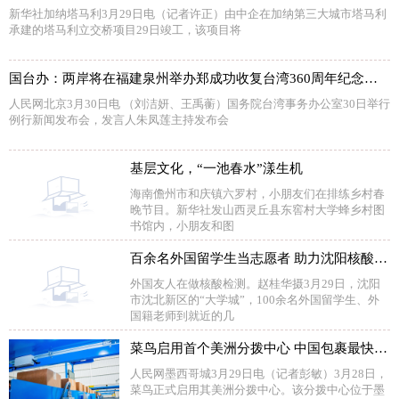
新华社加纳塔马利3月29日电（记者许正）由中企在加纳第三大城市塔马利
承建的塔马利立交桥项目29日竣工，该项目将
国台办：两岸将在福建泉州举办郑成功收复台湾360周年纪念活动
人民网北京3月30日电 （刘洁妍、王禹蘅）国务院台湾事务办公室30日举行
例行新闻发布会，发言人朱凤莲主持发布会
基层文化，“一池春水”漾生机
海南儋州市和庆镇六罗村，小朋友们在排练乡村春
晚节目。新华社发山西灵丘县东窖村大学蜂乡村图
书馆内，小朋友和图
百余名外国留学生当志愿者 助力沈阳核酸检测
外国友人在做核酸检测。赵桂华摄3月29日，沈阳
市沈北新区的“大学城”，100余名外国留学生、外
国籍老师到就近的几
菜鸟启用首个美洲分拨中心 中国包裹最快12日送达墨西哥
人民网墨西哥城3月29日电（记者彭敏）3月28日，
菜鸟正式启用其美洲分拨中心。该分拨中心位于墨