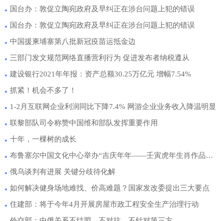
国台办：敦促立陶宛政府及早纠正在涉台问题上犯的错误
国台办：敦促立陶宛政府及早纠正在涉台问题上犯的错误
中国援柬埔寨第八批新冠疫苗运抵金边
三部门发文规范网络直播营利行为 促进发布者纳税遵从
建设银行2021年年报：资产总额30.25万亿元 增幅7.54%
抓紧！机会不多了！
1-2月互联网企业利润同比下降7.4% 网游企业业务收入降温明显
联黎部队司令称赞中国维和部队发挥重要作用
十年，一棵树的成长
布鲁塞尔中国文化中心举办“吉庆年年——壬寅虎年生肖作品展”
俄乌谈判有进展 关键分歧待化解
如何解决健身场地难找、价高难题？国家发改委提出三大要点
住建部：将于今年4月开展房屋市政工程安全生产治理行动
外交部：中俄关系不结盟、不对抗、不针对第三方