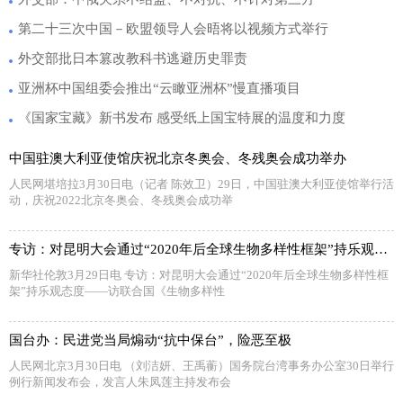
第二十三次中国－欧盟领导人会晤将以视频方式举行
外交部批日本篡改教科书逃避历史罪责
亚洲杯中国组委会推出“云瞰亚洲杯”慢直播项目
《国家宝藏》新书发布 感受纸上国宝特展的温度和力度
中国驻澳大利亚使馆庆祝北京冬奥会、冬残奥会成功举办
人民网堪培拉3月30日电（记者 陈效卫）29日，中国驻澳大利亚使馆举行活
动，庆祝2022北京冬奥会、冬残奥会成功举
专访：对昆明大会通过“2020年后全球生物多样性框架”持乐观态度——访联合国《生物多样性公约》秘书处执行秘书穆雷玛
新华社伦敦3月29日电 专访：对昆明大会通过“2020年后全球生物多样性框
架”持乐观态度——访联合国《生物多样性
国台办：民进党当局煽动“抗中保台”，险恶至极
人民网北京3月30日电 （刘洁妍、王禹蘅）国务院台湾事务办公室30日举行
例行新闻发布会，发言人朱凤莲主持发布会