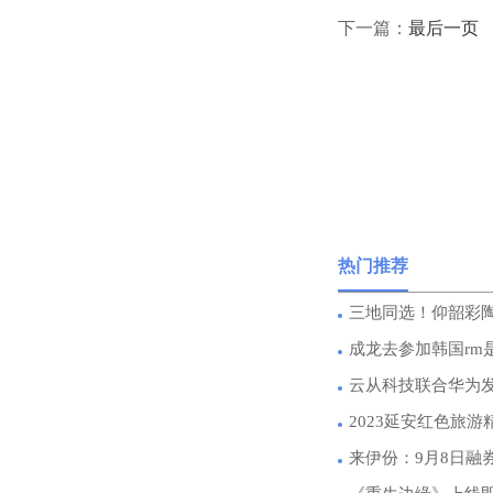
下一篇：
最后一页
热门推荐
三地同选！仰韶彩
成龙去参加韩国rm
云从科技联合华为
2023延安红色旅
来伊份：9月8日融券