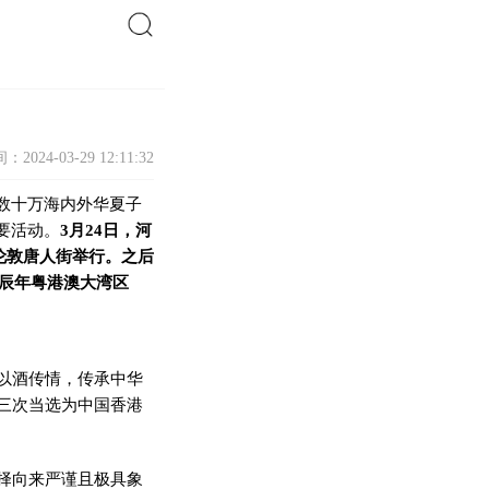
搜索
：2024-03-29 12:11:32
数十万海内外华夏子
要活动。
3
月
24
日，河
伦敦唐人街举行。之后
辰年粤港澳大湾区
以酒传情，传承中华
三次当选为中国香港
择向来严谨且极具象