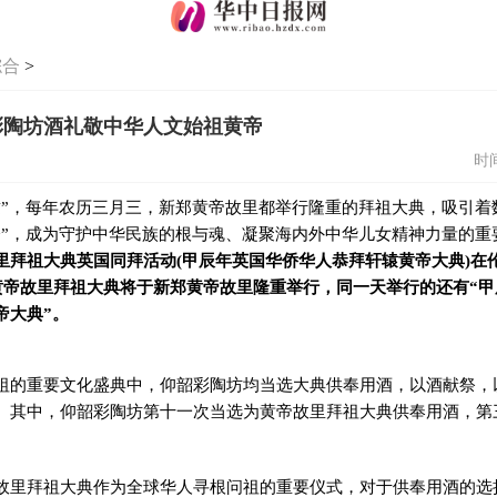
综合
>
彩陶坊酒礼敬中华人文始祖黄帝
时间
辕”，每年农历三月三，新郑黄帝故里都举行隆重的拜祖大典，吸引着
会”，成为守护中华民族的根与魂、凝聚海内外中华儿女精神力量的重
里拜祖大典英国同拜活动
(
甲辰年英国华侨华人恭拜轩辕黄帝大典
)
在
黄帝故里拜祖大典将于新郑黄帝故里隆重举行，同一天举行的还有
“
甲
帝大典
”
。
祖的重要文化盛典中，仰韶彩陶坊均当选大典供奉用酒，以酒献祭，
。其中，仰韶彩陶坊第十一次当选为黄帝故里拜祖大典供奉用酒，第
故里拜祖大典作为全球华人寻根问祖的重要仪式，对于供奉用酒的选