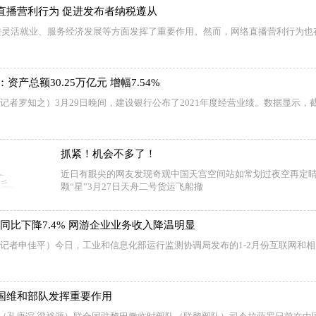
直播营利行为 促进发布者纳税遵从
进灵活就业、服务经济发展等方面发挥了重要作用。然而，网络直播营利行为也
资产总额30.25万亿元 增幅7.54%
（记者罗知之）3月29日晚间，建设银行公布了2021年度经营业绩。数据显示，截
抓紧！机会不多了！
近日有眼尖的网友发现奇观中国天宫空间站如常划过夜空再定
颗“星”3月27日天舟二号货运飞船撤
润同比下降7.4% 网游企业业务收入降温明显
 （记者申佳平）今日，工业和信息化部运行监测协调局发布的1-2月份互联网和
国维和部队发挥重要作用