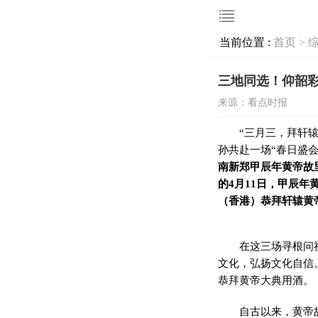
当前位置 :
首页 >
三地同选！仰韶
来源：看点时报
“三月三，拜轩
孙共赴一场“春日盛
南新郑甲辰年黄帝故
的
4
月
11
日，甲辰年
（香港）恭拜轩辕黄
在这三场寻根问
文化，弘扬文化自信
恭拜黄帝大典用酒。
自古以来，黄帝