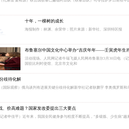
电（孔康谊 梁裕源）联合国驻黎巴嫩临时部队（联黎部队）司令拉萨罗日前在中
十年，一棵树的成长
海报制作：林渊、余荣华；照片来源：新华社、深圳特区报
布鲁塞尔中国文化中心举办“吉庆年年——壬寅虎年生肖
活动现场。人民网记者牛瑞飞摄人民网布鲁塞尔3月30日电 （记
国驻比利时使馆、北京市文化和
键分歧待化解
电（国际观察）俄乌谈判有进展关键分歧待化解新华社记者耿鹏宇 李奥俄罗斯和
找、价高难题？国家发改委提出三大要点
 （记者申佳平）近年来，我国全民健身参与程度不断提高，“多锻炼、少生病”越