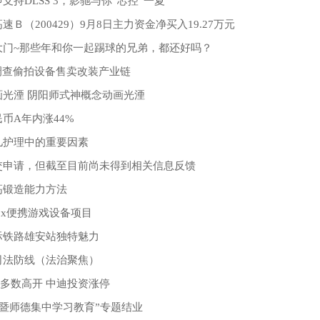
持DLSS 3，影驰与你“芯控”一夏
Ｂ（200429）9月8日主力资金净买入19.27万元
大门~那些年和你一起踢球的兄弟，都还好吗？
调查偷拍设备售卖改装产业链
光湮 阴阳师式神概念动画光湮
币A年内涨44%
儿护理中的重要因素
交申请，但截至目前尚未得到相关信息反馈
高锻造能力方法
ox便携游戏设备项目
际铁路雄安站独特魅力
司法防线（法治聚焦）
多数高开 中迪投资涨停
研修暨师德集中学习教育”专题结业