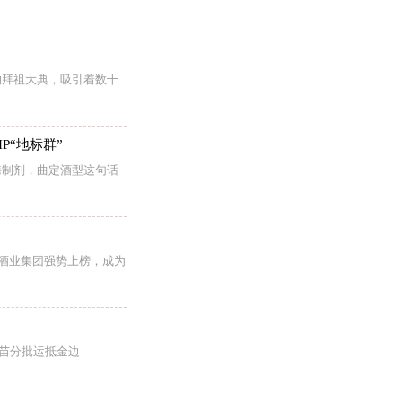
的拜祖大典，吸引着数十
P“地标群”
酶制剂，曲定酒型这句话
韶酒业集团强势上榜，成为
疫苗分批运抵金边