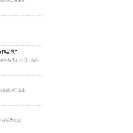
国赴黎巴嫩维和
作品展”
者牛瑞飞）29日，在中
乌克兰29日在土
来越成为社会