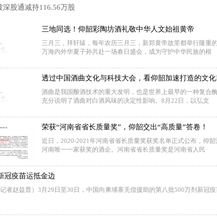
被深股通减持116.56万股
三地同选！仰韶彩陶坊酒礼敬中华人文始祖黄帝
三月三，拜轩辕，每年农历三月三，新郑黄帝故里都举行隆重
万海内外华夏子孙共赴一场春日盛会，成为守护中华民族的根
透过中国酒曲文化与科技大会，看仰韶加速打造的文化I
酒曲是我国酿酒技术的重大发明，也是世界上最早的一种复合
充分说明了酒曲对白酒风味的决定性影响。8月22日，以弘文
荣获“河南省省长质量奖”，仰韶交出“高质量”答卷！
近日，2020-2021年河南省省长质量奖获奖名单正式公布，仰
河南唯一一家获奖的酒企。河南省省长质量奖是河南省人民
新冠疫苗运抵金边
（记者赵益普）3月29日至30日，中国向柬埔寨无偿援助的第八批500万剂新冠