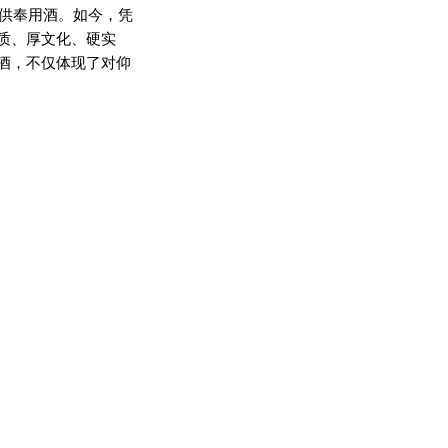
典供奉用酒。如今，凭
质、厚文化、硬实
酒，不仅体现了对仰