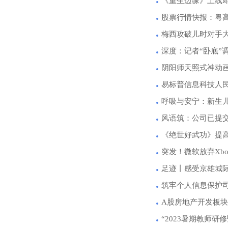
《重生边缘》上线即支
股票行情快报：粤高速
梅西攻破儿时对手
深度：记者“卧底”
阴阳师天照式神动画
易标普信息科技人民
呼吸与安宁：新生
风语筑：公司已提
《绝世好武功》提
突发！微软放弃Xb
足迹丨感受京雄城
筑牢个人信息保护
A股房地产开发板块
“2023暑期教师