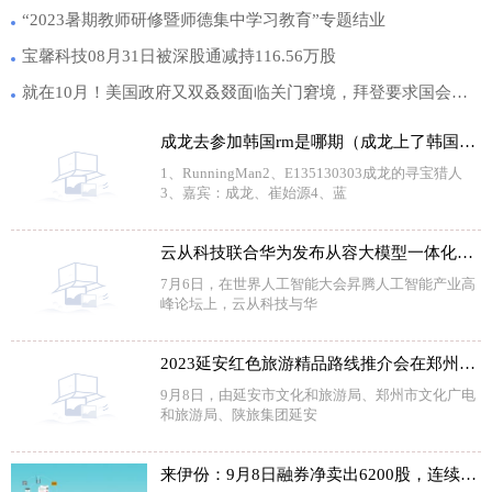
“2023暑期教师研修暨师德集中学习教育”专题结业
宝馨科技08月31日被深股通减持116.56万股
就在10月！美国政府又双叒叕面临关门窘境，拜登要求国会提供短期融资方案
成龙去参加韩国rm是哪期（成龙上了韩国哪些综艺节目）
1、RunningMan2、E135130303成龙的寻宝猎人
3、嘉宾：成龙、崔始源4、蓝
云从科技联合华为发布从容大模型一体化解决方案
7月6日，在世界人工智能大会昇腾人工智能产业高
峰论坛上，云从科技与华
2023延安红色旅游精品路线推介会在郑州拉开帷幕
9月8日，由延安市文化和旅游局、郑州市文化广电
和旅游局、陕旅集团延安
来伊份：9月8日融券净卖出6200股，连续3日累计净卖出1.8万股