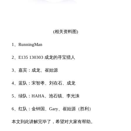
(相关资料图)
1、RunningMan
2、E135 130303 成龙的寻宝猎人
3、嘉宾：成龙、崔始源
4、蓝队：宋智孝、刘在石、成龙
5、绿队：HAHA、池石镇、李光洙
6、红队：金钟国、Gary、崔始源（胜利）
本文到此讲解完毕了，希望对大家有帮助。