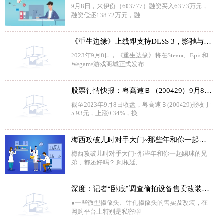
9月8日，来伊份（603777）融资买入63 73万元，
融资偿还138 72万元，融
《重生边缘》上线即支持DLSS 3，影驰与你“芯控”一夏
2023年9月8日，《重生边缘》将在Steam、Epic和
Wegame游戏商城正式发布
股票行情快报：粤高速Ｂ（200429）9月8日主力资金净买入19.27万元
截至2023年9月8日收盘，粤高速Ｂ(200429)报收于
5 93元，上涨0 34%，换
梅西攻破儿时对手大门~那些年和你一起踢球的兄弟，都还好吗？
梅西攻破儿时对手大门~那些年和你一起踢球的兄
弟，都还好吗？,阿根廷,
深度：记者“卧底”调查偷拍设备售卖改装产业链
●一些微型摄像头、针孔摄像头的售卖及改装，在
网购平台上特别是私密聊