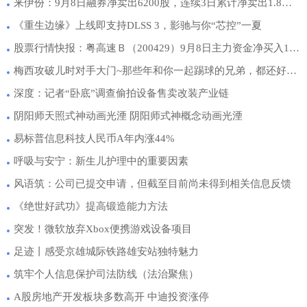
来伊份：9月8日融券净卖出6200股，连续3日累计净卖出1.8万股
《重生边缘》上线即支持DLSS 3，影驰与你“芯控”一夏
股票行情快报：粤高速Ｂ（200429）9月8日主力资金净买入19.27万元
梅西攻破儿时对手大门~那些年和你一起踢球的兄弟，都还好吗？
深度：记者“卧底”调查偷拍设备售卖改装产业链
阴阳师天照式神动画光湮 阴阳师式神概念动画光湮
易标普信息科技人民币A年内涨44%
呼吸与安宁：新生儿护理中的重要因素
风语筑：公司已提交申请，但截至目前尚未得到相关信息反馈
《绝世好武功》提高锻造能力方法
突发！微软放弃Xbox便携游戏设备项目
足迹丨感受京雄城际铁路雄安站独特魅力
筑牢个人信息保护司法防线（法治聚焦）
A股房地产开发板块多数高开 中迪投资涨停