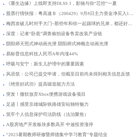
《重生边缘》上线即支持DLSS 3，影驰与你“芯控”一夏
股票行情快报：粤高速Ｂ（200429）9月8日主力资金净买入19.27万元
梅西攻破儿时对手大门~那些年和你一起踢球的兄弟，都还好吗？
深度：记者“卧底”调查偷拍设备售卖改装产业链
阴阳师天照式神动画光湮 阴阳师式神概念动画光湮
易标普信息科技人民币A年内涨44%
呼吸与安宁：新生儿护理中的重要因素
风语筑：公司已提交申请，但截至目前尚未得到相关信息反馈
《绝世好武功》提高锻造能力方法
突发！微软放弃Xbox便携游戏设备项目
足迹丨感受京雄城际铁路雄安站独特魅力
筑牢个人信息保护司法防线（法治聚焦）
A股房地产开发板块多数高开 中迪投资涨停
“2023暑期教师研修暨师德集中学习教育”专题结业