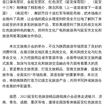
壶口瀑布景区、金延安景区、红色演艺《延安保育院》、《延安
十三年》相继做了精彩推介，陕北民歌《上一道道坡坡下一道道
梁》、《南泥湾》、舞蹈节目十送红军等精彩亮相，把本场推介
会推向了高潮，让会场的观众从视觉到听觉全方位地了解到了来
自延安的丰富多彩的旅游产品，零距离感受到了陕北民俗文化和
红色旅游特色的魅力。郑州市文化广电和旅游局与延安市文化和
旅游局签署战略合作协议。
本次文旅推介会的举办，不仅为陕西旅游市场营造了良好的
消费环境，在展示陕北地区黄土风情文化、黄河风情文化与红色
革命文化，大力挖掘周边省市客源市场，全面带动延安文旅跨越
式发展，加深与当地文化和旅游交流融合等方面有着重大的意
义，更是整合文旅资源、打造文旅精品、宣推文旅形象、提振文
旅市场，全面实行“市场拓展、渠道创新”的重要举措。本次活
动，将助推陕西打造万亿级文化旅游产业；共同书写跨省旅游合
作发展的华彩篇章。
据悉，2023延安红色旅游精品路线推介会还将走进银川、济
南、青岛、成都、重庆等地，邀请全国游客体验延安红色旅游文