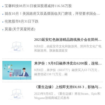
宝馨科技08月31日被深股通减持116.56万股
就在10月！美国政府又双叒叕面临关门窘境，拜登要求国会提供短期融资方案
伦敦股市8月31日下跌
莫凝(关于莫凝简述)
2023延安红色旅游精品路线推介会在郑州拉开帷幕
9月8日，由延安市文化和旅游局、郑州市文化广电
和旅游局、陕旅集团延安
来伊份：9月8日融券净卖出6200股，连续3日累计净卖出1.8万股
9月8日，来伊份（603777）融资买入63 73万元，
融资偿还138 72万元，融
《重生边缘》上线即支持DLSS 3，影驰与你“芯控”一夏
2023年9月8日，《重生边缘》将在Steam、Epic和
Wegame游戏商城正式发布