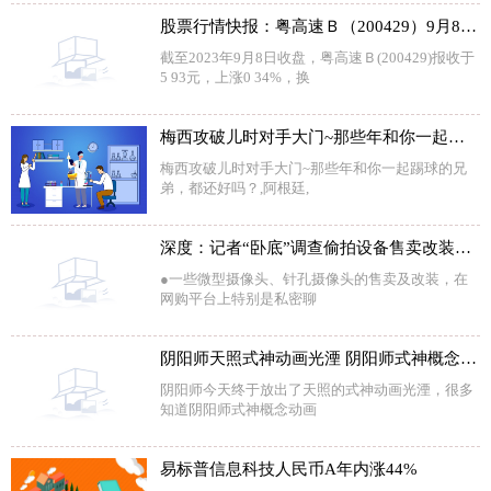
股票行情快报：粤高速Ｂ（200429）9月8日主力资金净买入19.27万元
截至2023年9月8日收盘，粤高速Ｂ(200429)报收于
5 93元，上涨0 34%，换
梅西攻破儿时对手大门~那些年和你一起踢球的兄弟，都还好吗？
梅西攻破儿时对手大门~那些年和你一起踢球的兄
弟，都还好吗？,阿根廷,
深度：记者“卧底”调查偷拍设备售卖改装产业链
●一些微型摄像头、针孔摄像头的售卖及改装，在
网购平台上特别是私密聊
阴阳师天照式神动画光湮 阴阳师式神概念动画光湮
阴阳师今天终于放出了天照的式神动画光湮，很多
知道阴阳师式神概念动画
易标普信息科技人民币A年内涨44%