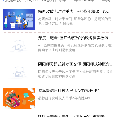
梅西攻破儿时对手大门~那些年和你一起踢球的兄弟，都还好吗？
梅西攻破儿时对手大门~那些年和你一起踢球的兄
弟，都还好吗？,阿根廷,
深度：记者“卧底”调查偷拍设备售卖改装产业链
●一些微型摄像头、针孔摄像头的售卖及改装，在
网购平台上特别是私密聊
阴阳师天照式神动画光湮 阴阳师式神概念动画光湮
阴阳师今天终于放出了天照的式神动画光湮，很多
知道阴阳师式神概念动画
易标普信息科技人民币A年内涨44%
易标普信息科技人民币A年内涨44%
呼吸与安宁：新生儿护理中的重要因素