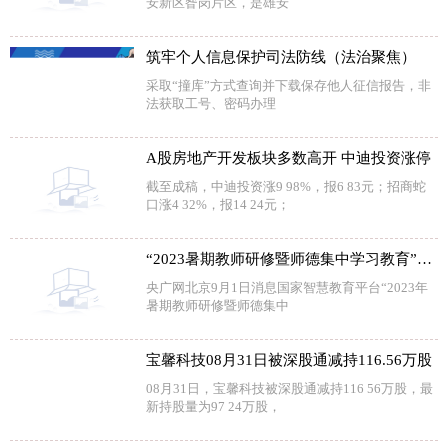
安新区昝岗片区，是雄安
筑牢个人信息保护司法防线（法治聚焦）
采取“撞库”方式查询并下载保存他人征信报告，非
法获取工号、密码办理
A股房地产开发板块多数高开 中迪投资涨停
截至成稿，中迪投资涨9 98%，报6 83元；招商蛇
口涨4 32%，报14 24元；
“2023暑期教师研修暨师德集中学习教育”专题结业
央广网北京9月1日消息国家智慧教育平台“2023年
暑期教师研修暨师德集中
宝馨科技08月31日被深股通减持116.56万股
08月31日，宝馨科技被深股通减持116 56万股，最
新持股量为97 24万股，