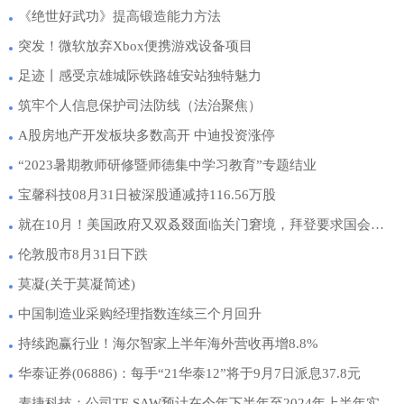
《绝世好武功》提高锻造能力方法
突发！微软放弃Xbox便携游戏设备项目
足迹丨感受京雄城际铁路雄安站独特魅力
筑牢个人信息保护司法防线（法治聚焦）
A股房地产开发板块多数高开 中迪投资涨停
“2023暑期教师研修暨师德集中学习教育”专题结业
宝馨科技08月31日被深股通减持116.56万股
就在10月！美国政府又双叒叕面临关门窘境，拜登要求国会提供短期融资方案
伦敦股市8月31日下跌
莫凝(关于莫凝简述)
中国制造业采购经理指数连续三个月回升
持续跑赢行业！海尔智家上半年海外营收再增8.8%
华泰证券(06886)：每手“21华泰12”将于9月7日派息37.8元
麦捷科技：公司TF-SAW预计在今年下半年至2024年上半年实现导入量产