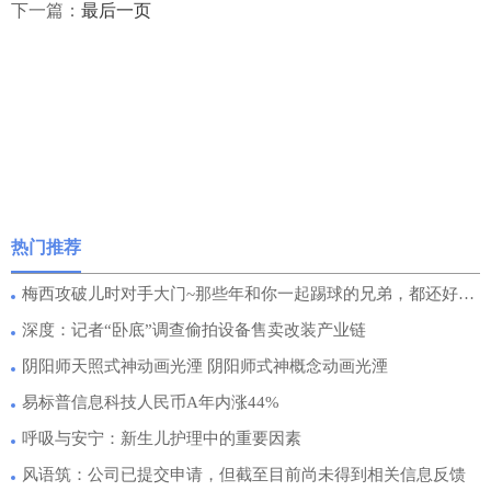
下一篇：
最后一页
热门推荐
梅西攻破儿时对手大门~那些年和你一起踢球的兄弟，都还好吗？
深度：记者“卧底”调查偷拍设备售卖改装产业链
阴阳师天照式神动画光湮 阴阳师式神概念动画光湮
易标普信息科技人民币A年内涨44%
呼吸与安宁：新生儿护理中的重要因素
风语筑：公司已提交申请，但截至目前尚未得到相关信息反馈