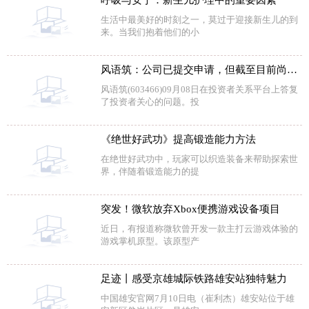
生活中最美好的时刻之一，莫过于迎接新生儿的到
来。当我们抱着他们的小
风语筑：公司已提交申请，但截至目前尚未得到相关信息反馈
风语筑(603466)09月08日在投资者关系平台上答复
了投资者关心的问题。投
《绝世好武功》提高锻造能力方法
在绝世好武功中，玩家可以织造装备来帮助探索世
界，伴随着锻造能力的提
突发！微软放弃Xbox便携游戏设备项目
近日，有报道称微软曾开发一款主打云游戏体验的
游戏掌机原型。该原型产
足迹丨感受京雄城际铁路雄安站独特魅力
中国雄安官网7月10日电（崔利杰）雄安站位于雄