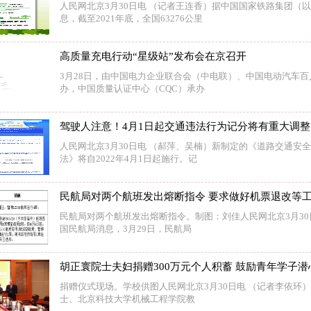
人民网北京3月30日电 （记者王连香）据中国国家铁路集团（
息，截至2021年底，全国63276公里
高质量充电行动“星级站”发布会在京召开
3月28日，由中国电力企业联合会（中电联）、中国电动汽车
办，中国质量认证中心（CQC）承办
驾驶人注意！4月1日起交通违法行为记分将有重大调整
人民网北京3月30日电 （郝萍、吴楠）新制定的《道路交通安
法》将自2022年4月1日起施行。记
民航局对两个航班发出熔断指令 要求做好机票退改等
民航局对两个航班发出熔断指令。制图：刘佳人民网北京3月30
国民航局消息，3月29日，民航局
胡正寰院士夫妇捐赠300万元个人积蓄 鼓励青年学子
捐赠仪式现场。学校供图人民网北京3月30日电 （记者李依环）
士、北京科技大学机械工程学院教