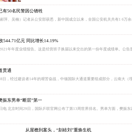
已有50名民警因公牺牲
 （郝萍、吴楠）记者从公安部获悉，新中国成立以来，全国公安机关共有1 6万
544.71亿元 同比增长14.19%
2021年年度业绩报告。这是经营班子换届以来交出的第一份年度成绩单。公告显示
道贯通
3月28日，经过建设者14年的艰苦奋战，中缅国际大通道重要组成部分，云南大（
樊振东男单“断层”第一
9日电 北京时间29日，国际乒联官网公布了第13周世界排名。男单方面，樊振东
从屋檐到案头，“刻砖刘”重焕生机