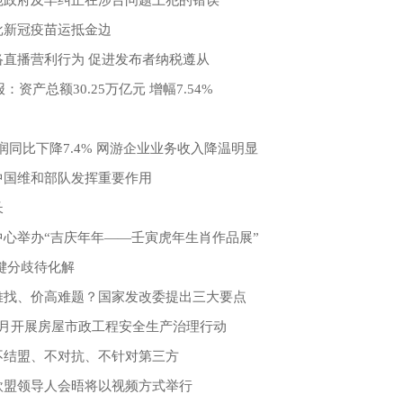
批新冠疫苗运抵金边
络直播营利行为 促进发布者纳税遵从
：资产总额30.25万亿元 增幅7.54%
！
润同比下降7.4% 网游企业业务收入降温明显
中国维和部队发挥重要作用
长
心举办“吉庆年年——壬寅虎年生肖作品展”
键分歧待化解
难找、价高难题？国家发改委提出三大要点
4月开展房屋市政工程安全生产治理行动
不结盟、不对抗、不针对第三方
欧盟领导人会晤将以视频方式举行