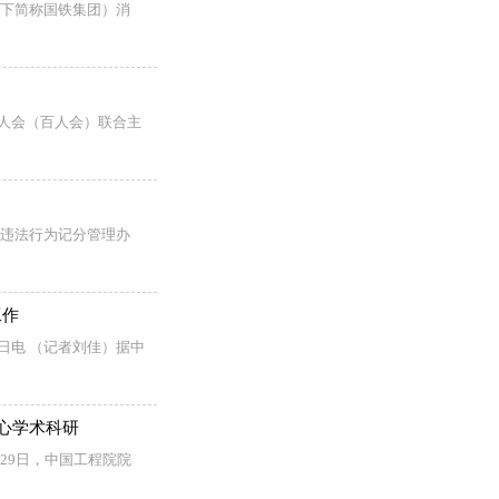
以下简称国铁集团）消
百人会（百人会）联合主
全违法行为记分管理办
工作
日电 （记者刘佳）据中
潜心学术科研
29日，中国工程院院