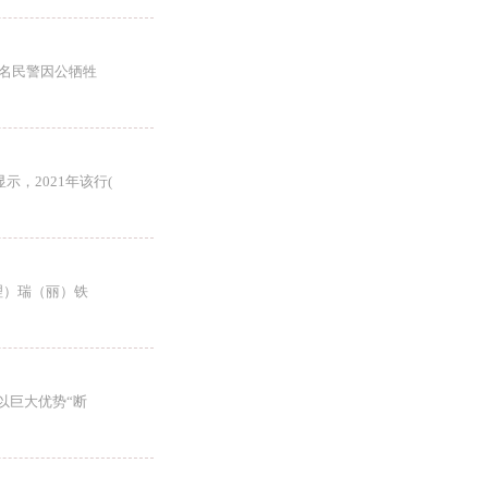
余名民警因公牺牲
，2021年该行(
理）瑞（丽）铁
以巨大优势“断