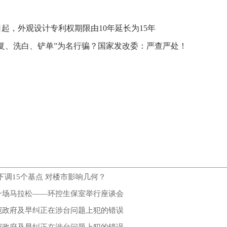
日起，外观设计专利权期限由10年延长为15年
复、洗白、铲单”为名行骗？国家发改委：严查严处！
下调15个基点 对楼市影响几何？
一场马拉松——环控生保室举行座谈会
宛政府及早纠正在涉台问题上犯的错误
宛政府及早纠正在涉台问题上犯的错误