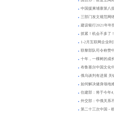
中国援柬埔寨第八
三部门发文规范网
建设银行2021年年报
抓紧！机会不多了
1-2月互联网企业利
联黎部队司令称赞
十年，一棵树的成
布鲁塞尔中国文化中
俄乌谈判有进展 关
如何解决健身场地
住建部：将于今年
外交部：中俄关系
第二十三次中国－