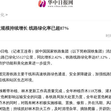
文化
>
规模持续增长 线路绿化率已超87%
时间
0日电 （记者王连香）据中国国家铁路集团（以下简称国铁集团）消息
铁路已绿化55127公里，同比增长2.42%，铁路线路绿化率达87.12
防护功能和美化效果进一步提升。
团完善铁路主要干线和高速铁路绿色通道、安全屏障建设，加强线路
沿线和站区生态环境。
缺株断带补植、林木更新工作高质量完成，全年种植乔木118万株、灌木
针对危树影响运输安全的问题，各铁路局加大处置力度，全年处置危树超
乔木的同时，对既有树木积极实施移栽、置换、修剪，并在汛期、风
树隐患；持续抓好林木防火工作，及时清理杂草、摘除爬藤，开辟防