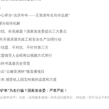
长
心举办“吉庆年年——壬寅虎年生肖作品展”
键分歧待化解
难找、价高难题？国家发改委提出三大要点
4月开展房屋市政工程安全生产治理行动
不结盟、不对抗、不针对第三方
欧盟领导人会晤将以视频方式举行
教科书逃避历史罪责
出“云瞰亚洲杯”慢直播项目
发布 感受纸上国宝特展的温度和力度
、铲单”为名行骗？国家发改委：严查严处！
 （记者申佳平）当前，信用服务领域一些失信问题突出，特别是一些不法分子利