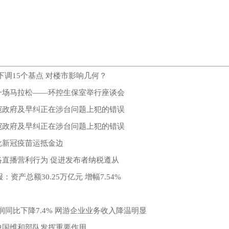
下调15个基点 对楼市影响几何？
一场马拉松——环控生保室举行座谈会
宛政府及早纠正在涉台问题上犯的错误
宛政府及早纠正在涉台问题上犯的错误
批新冠疫苗运抵金边
络直播营利行为 促进发布者纳税遵从
：资产总额30.25万亿元 增幅7.54%
！
润同比下降7.4% 网游企业业务收入降温明显
中国维和部队发挥重要作用