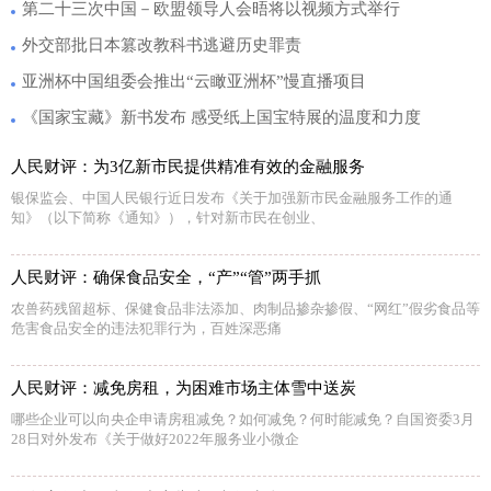
第二十三次中国－欧盟领导人会晤将以视频方式举行
外交部批日本篡改教科书逃避历史罪责
亚洲杯中国组委会推出“云瞰亚洲杯”慢直播项目
《国家宝藏》新书发布 感受纸上国宝特展的温度和力度
人民财评：为3亿新市民提供精准有效的金融服务
银保监会、中国人民银行近日发布《关于加强新市民金融服务工作的通
知》（以下简称《通知》），针对新市民在创业、
人民财评：确保食品安全，“产”“管”两手抓
农兽药残留超标、保健食品非法添加、肉制品掺杂掺假、“网红”假劣食品等
危害食品安全的违法犯罪行为，百姓深恶痛
人民财评：减免房租，为困难市场主体雪中送炭
哪些企业可以向央企申请房租减免？如何减免？何时能减免？自国资委3月
28日对外发布《关于做好2022年服务业小微企