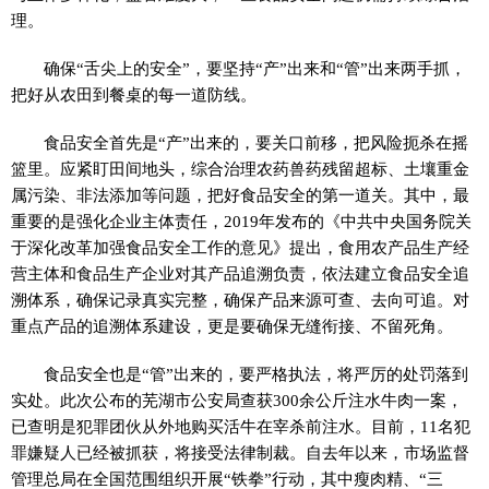
理。
确保“舌尖上的安全”，要坚持“产”出来和“管”出来两手抓，
把好从农田到餐桌的每一道防线。
食品安全首先是“产”出来的，要关口前移，把风险扼杀在摇
篮里。应紧盯田间地头，综合治理农药兽药残留超标、土壤重金
属污染、非法添加等问题，把好食品安全的第一道关。其中，最
重要的是强化企业主体责任，2019年发布的《中共中央国务院关
于深化改革加强食品安全工作的意见》提出，食用农产品生产经
营主体和食品生产企业对其产品追溯负责，依法建立食品安全追
溯体系，确保记录真实完整，确保产品来源可查、去向可追。对
重点产品的追溯体系建设，更是要确保无缝衔接、不留死角。
食品安全也是“管”出来的，要严格执法，将严厉的处罚落到
实处。此次公布的芜湖市公安局查获300余公斤注水牛肉一案，
已查明是犯罪团伙从外地购买活牛在宰杀前注水。目前，11名犯
罪嫌疑人已经被抓获，将接受法律制裁。自去年以来，市场监督
管理总局在全国范围组织开展“铁拳”行动，其中瘦肉精、“三