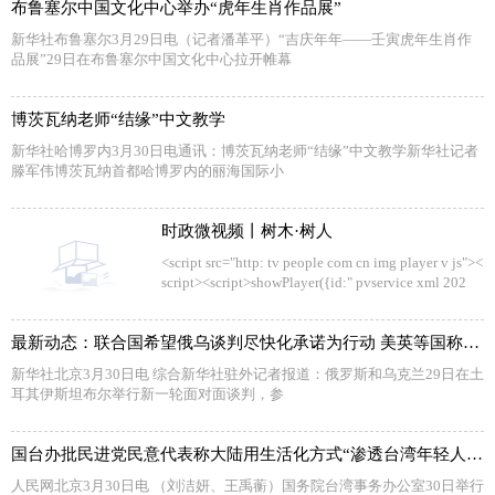
布鲁塞尔中国文化中心举办“虎年生肖作品展”
新华社布鲁塞尔3月29日电（记者潘革平）“吉庆年年——壬寅虎年生肖作
品展”29日在布鲁塞尔中国文化中心拉开帷幕
博茨瓦纳老师“结缘”中文教学
新华社哈博罗内3月30日电通讯：博茨瓦纳老师“结缘”中文教学新华社记者
滕军伟博茨瓦纳首都哈博罗内的丽海国际小
时政微视频丨树木·树人
<script src="http: tv people com cn img player v js"><
script><script>showPlayer({id:" pvservice xml 202
最新动态：联合国希望俄乌谈判尽快化承诺为行动 美英等国称要对俄罗斯“观其行”
新华社北京3月30日电 综合新华社驻外记者报道：俄罗斯和乌克兰29日在土
耳其伊斯坦布尔举行新一轮面对面谈判，参
国台办批民进党民意代表称大陆用生活化方式“渗透台湾年轻人”谬论
人民网北京3月30日电 （刘洁妍、王禹蘅）国务院台湾事务办公室30日举行