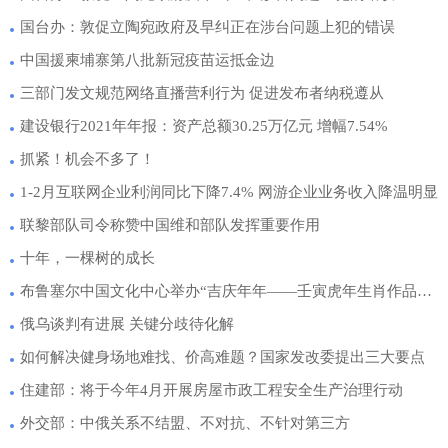
国台办：敦促立陶宛政府及早纠正在涉台问题上犯的错误
中国援柬埔寨第八批新冠疫苗运抵金边
三部门发文规范网络直播营利行为 促进发布者纳税遵从
建设银行2021年年报：资产总额30.25万亿元 增幅7.54%
抓紧！机会不多了！
1-2月互联网企业利润同比下降7.4% 网游企业业务收入降温明显
联黎部队司令称赞中国维和部队发挥重要作用
十年，一棵树的成长
布鲁塞尔中国文化中心举办“吉庆年年——壬寅虎年生肖作品展”
俄乌谈判有进展 关键分歧待化解
如何解决健身场地难找、价高难题？国家发改委提出三大要点
住建部：将于今年4月开展房屋市政工程安全生产治理行动
外交部：中俄关系不结盟、不对抗、不针对第三方