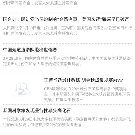
例行新闻发布会，发言人朱凤莲主持发布会
国台办：民进党当局炮制的“台湾有事、美国来帮”骗局早已破产
人民网北京3月30日电 （刘洁妍、王禹蘅）国务院台湾事务办公室30日举行
例行新闻发布会，发言人朱凤莲主持发布会
中国短道速滑队退出世锦赛
3月28日晚，国家体育总局冬季运动管理中心确认，中国国家短道速滑队决
定退出4月份在加拿大举行的短道速滑世锦赛。
王博当选最佳教练 胡金秋成常规赛MVP
CBA联赛公司在29日晚公布了常规赛各个奖项得
主，其中新疆队的阿不都沙拉木获得最具进步球员
奖项。广厦队主教练王
我国科学家发现昼行性猫头鹰化石
本报北京3月29日电绝大多数现代猫头鹰（鸮形目鸟类的统称）都是无声飞
行的夜间猛禽，但也有少数种类的猫头鹰更适