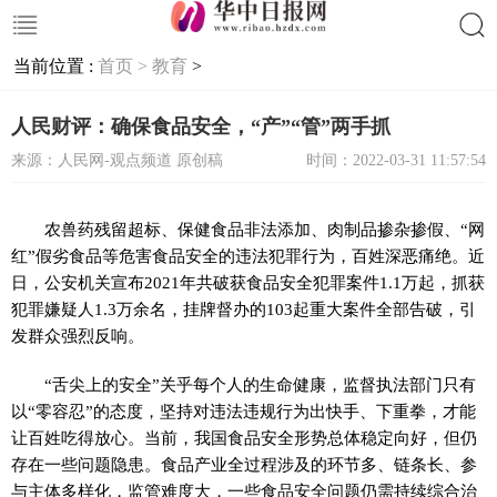
当前位置 :
首页 >
教育
>
搜索
人民财评：确保食品安全，“产”“管”两手抓
来源：人民网-观点频道 原创稿
时间：2022-03-31 11:57:54
农兽药残留超标、保健食品非法添加、肉制品掺杂掺假、“网
红”假劣食品等危害食品安全的违法犯罪行为，百姓深恶痛绝。近
日，公安机关宣布2021年共破获食品安全犯罪案件1.1万起，抓获
犯罪嫌疑人1.3万余名，挂牌督办的103起重大案件全部告破，引
发群众强烈反响。
“舌尖上的安全”关乎每个人的生命健康，监督执法部门只有
以“零容忍”的态度，坚持对违法违规行为出快手、下重拳，才能
让百姓吃得放心。当前，我国食品安全形势总体稳定向好，但仍
存在一些问题隐患。食品产业全过程涉及的环节多、链条长、参
与主体多样化，监管难度大，一些食品安全问题仍需持续综合治