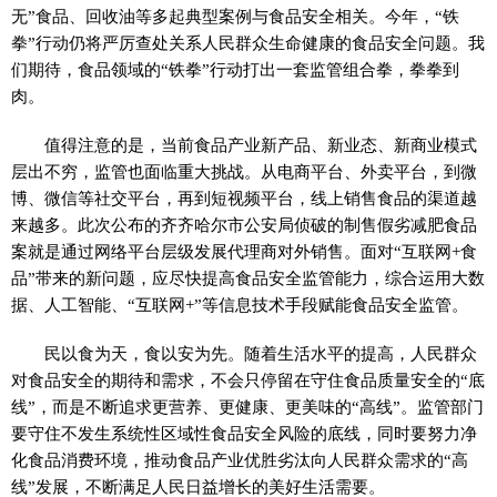
无”食品、回收油等多起典型案例与食品安全相关。今年，“铁
拳”行动仍将严厉查处关系人民群众生命健康的食品安全问题。我
们期待，食品领域的“铁拳”行动打出一套监管组合拳，拳拳到
肉。
值得注意的是，当前食品产业新产品、新业态、新商业模式
层出不穷，监管也面临重大挑战。从电商平台、外卖平台，到微
博、微信等社交平台，再到短视频平台，线上销售食品的渠道越
来越多。此次公布的齐齐哈尔市公安局侦破的制售假劣减肥食品
案就是通过网络平台层级发展代理商对外销售。面对“互联网+食
品”带来的新问题，应尽快提高食品安全监管能力，综合运用大数
据、人工智能、“互联网+”等信息技术手段赋能食品安全监管。
民以食为天，食以安为先。随着生活水平的提高，人民群众
对食品安全的期待和需求，不会只停留在守住食品质量安全的“底
线”，而是不断追求更营养、更健康、更美味的“高线”。监管部门
要守住不发生系统性区域性食品安全风险的底线，同时要努力净
化食品消费环境，推动食品产业优胜劣汰向人民群众需求的“高
线”发展，不断满足人民日益增长的美好生活需要。