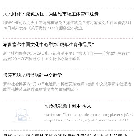
人民财评：减免房租，为困难市场主体雪中送炭
哪些企业可以向央企申请房租减免？如何减免？何时能减免？自国资委3月
28日对外发布《关于做好2022年服务业小微企
布鲁塞尔中国文化中心举办“虎年生肖作品展”
新华社布鲁塞尔3月29日电（记者潘革平）“吉庆年年——壬寅虎年生肖作
品展”29日在布鲁塞尔中国文化中心拉开帷幕
博茨瓦纳老师“结缘”中文教学
新华社哈博罗内3月30日电通讯：博茨瓦纳老师“结缘”中文教学新华社记者
滕军伟博茨瓦纳首都哈博罗内的丽海国际小
时政微视频丨树木·树人
<script src="http: tv people com cn img player v js"><
script><script>showPlayer({id:" pvservice xml 202