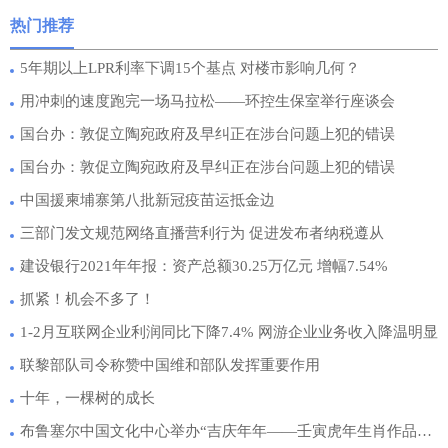
热门推荐
5年期以上LPR利率下调15个基点 对楼市影响几何？
用冲刺的速度跑完一场马拉松——环控生保室举行座谈会
国台办：敦促立陶宛政府及早纠正在涉台问题上犯的错误
国台办：敦促立陶宛政府及早纠正在涉台问题上犯的错误
中国援柬埔寨第八批新冠疫苗运抵金边
三部门发文规范网络直播营利行为 促进发布者纳税遵从
建设银行2021年年报：资产总额30.25万亿元 增幅7.54%
抓紧！机会不多了！
1-2月互联网企业利润同比下降7.4% 网游企业业务收入降温明显
联黎部队司令称赞中国维和部队发挥重要作用
十年，一棵树的成长
布鲁塞尔中国文化中心举办“吉庆年年——壬寅虎年生肖作品展”