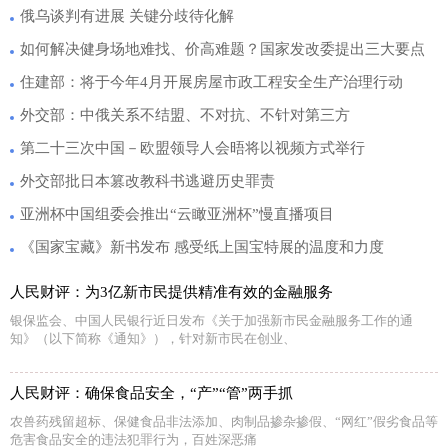
俄乌谈判有进展 关键分歧待化解
如何解决健身场地难找、价高难题？国家发改委提出三大要点
住建部：将于今年4月开展房屋市政工程安全生产治理行动
外交部：中俄关系不结盟、不对抗、不针对第三方
第二十三次中国－欧盟领导人会晤将以视频方式举行
外交部批日本篡改教科书逃避历史罪责
亚洲杯中国组委会推出“云瞰亚洲杯”慢直播项目
《国家宝藏》新书发布 感受纸上国宝特展的温度和力度
人民财评：为3亿新市民提供精准有效的金融服务
银保监会、中国人民银行近日发布《关于加强新市民金融服务工作的通
知》（以下简称《通知》），针对新市民在创业、
人民财评：确保食品安全，“产”“管”两手抓
农兽药残留超标、保健食品非法添加、肉制品掺杂掺假、“网红”假劣食品等
危害食品安全的违法犯罪行为，百姓深恶痛