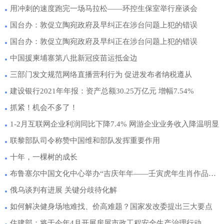
用冲刺的速度跑完一场马拉松——环控生保室举行座谈会
国台办：敦促立陶宛政府及早纠正在涉台问题上犯的错误
国台办：敦促立陶宛政府及早纠正在涉台问题上犯的错误
中国援柬埔寨第八批新冠疫苗运抵金边
三部门发文规范网络直播营利行为 促进发布者纳税遵从
建设银行2021年年报：资产总额30.25万亿元 增幅7.54%
抓紧！机会不多了！
1-2月互联网企业利润同比下降7.4% 网游企业业务收入降温明显
联黎部队司令称赞中国维和部队发挥重要作用
十年，一棵树的成长
布鲁塞尔中国文化中心举办“吉庆年年——壬寅虎年生肖作品展”
俄乌谈判有进展 关键分歧待化解
如何解决健身场地难找、价高难题？国家发改委提出三大要点
住建部：将于今年4月开展房屋市政工程安全生产治理行动