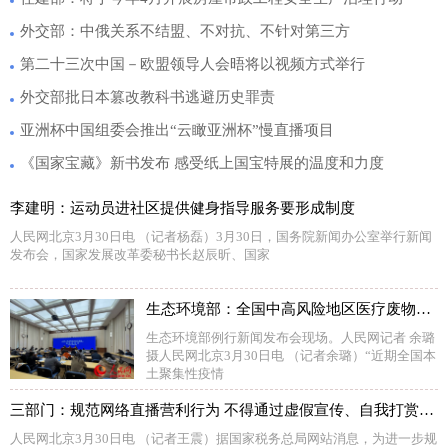
外交部：中俄关系不结盟、不对抗、不针对第三方
第二十三次中国－欧盟领导人会晤将以视频方式举行
外交部批日本篡改教科书逃避历史罪责
亚洲杯中国组委会推出“云瞰亚洲杯”慢直播项目
《国家宝藏》新书发布 感受纸上国宝特展的温度和力度
李建明：运动员进社区提供健身指导服务要形成制度
人民网北京3月30日电 （记者杨磊）3月30日，国务院新闻办公室举行新闻
发布会，国家发展改革委秘书长赵辰昕、国家
生态环境部：全国中高风险地区医疗废物污水处置平稳有序
生态环境部例行新闻发布会现场。人民网记者 余璐
摄人民网北京3月30日电 （记者余璐）“近期全国本
土聚集性疫情
三部门：规范网络直播营利行为 不得通过虚假宣传、自我打赏等炒作热度
人民网北京3月30日电 （记者王震）据国家税务总局网站消息，为进一步规