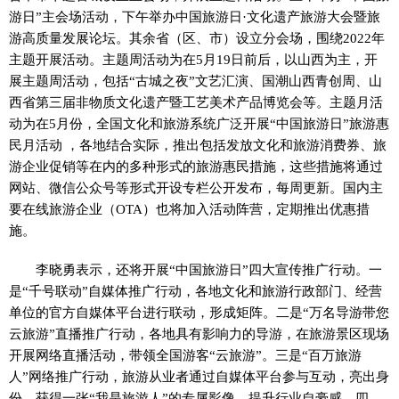
游日”主会场活动，下午举办中国旅游日·文化遗产旅游大会暨旅
游高质量发展论坛。其余省（区、市）设立分会场，围绕2022年
主题开展活动。
主题周活动为在5月19日前后，以山西为主，开
展主题周活动，包括“古城之夜”文艺汇演、国潮山西青创周、山
西省第三届非物质文化遗产暨工艺美术产品博览会等。
主题月活
动为在5月份，全国文化和旅游系统广泛开展“中国旅游日”旅游惠
民月活动 ，各地结合实际，推出包括发放文化和旅游消费券、旅
游企业促销等在内的多种形式的旅游惠民措施，这些措施将通过
网站、微信公众号等形式开设专栏公开发布，每周更新。国内主
要在线旅游企业（OTA）也将加入活动阵营，定期推出优惠措
施。
李晓勇表示，还将开展“中国旅游日”四大宣传推广行动。一
是“千号联动”自媒体推广行动，各地文化和旅游行政部门、经营
单位的官方自媒体平台进行联动，形成矩阵。二是“万名导游带您
云旅游”直播推广行动，各地具有影响力的导游，在旅游景区现场
开展网络直播活动，带领全国游客“云旅游”。三是“百万旅游
人”网络推广行动，旅游从业者通过自媒体平台参与互动，亮出身
份，获得一张“我是旅游人”的专属影像，提升行业自豪感。四