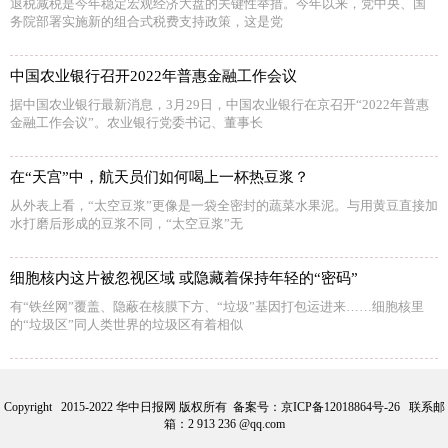
退税减税是今年稳定宏观经济大盘的关键性举措。今年以来，党中央、国
务院部署实施新的组合式税费支持政策，这是党
中国农业银行召开2022年普惠金融工作会议
据中国农业银行最新消息，3月29日，中国农业银行在京召开“2022年普惠
金融工作会议”。农业银行党委书记、董事长
在“天宫”中，航天员们如何喝上一杯热豆浆？
从外表上看，“太空豆浆”更像是一袋全密封的蔬菜水果泥。与用黄豆直接加
水打磨后形成的豆浆不同，“太空豆浆”无
细胞核内这片被忽视区域 或隐藏着保持年轻的“密码”
有“铁丝网”覆盖、隐蔽在核膜下方、“垃圾”基因打包运进来……细胞核里
的“垃圾区”同人类世界的垃圾区有着相似
Copyright 2015-2022 华中日报网 版权所有 备案号：
京ICP备12018864号-26
联系邮
箱：2 913 236 @qq.com