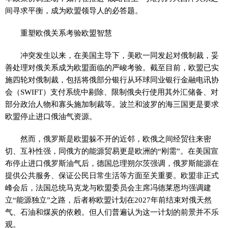
间寻求平衡，成为欧盟领导人的必答题。
重塑欧俄关系考验欧盟智慧
冲突发生以来，在美国主导下，美欧一同发起对俄制裁，妥
善处理对俄关系成为欧盟面临的严峻考验。截至目前，欧盟已实
施四轮对俄制裁，包括将俄部分银行从环球同业银行金融电讯协
会（SWIFT）支付系统中剔除、限制俄央行使用其外汇储备、对
部分政治人物和寡头施加制裁等。波兰和波罗的海三国更是要求
欧盟停止进口俄油气资源。
然而，俄罗斯是欧盟躲不开的近邻，欧俄之间经贸往来密
切、互补性强，同俄方的能源贸易更是欧洲的“刚需”。在美国宣
布停止进口俄罗斯油气后，德国总理朔尔茨强调，俄罗斯能源在
提供公共服务、保证公民日常生活等方面至关重要。欧盟非正式
峰会后，法国总统马克龙与欧盟委员会主席冯德莱恩均强调建
立“能源独立”之路，后者称欧盟计划在2027年前结束对俄天然
气、石油和煤炭的依赖。但人们普遍认为这一计划的前景并不乐
观。