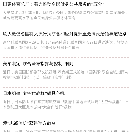
国家体育总局：着力推动全民健身公共服务的“五化”
人民网北京3月30日电 （郝帅）今日，国务院新闻办公室举行新闻发布会，
就构建更高水平的全民健身公共服务体系有
联大敦促各国将大流行病防备和应对提升至最高政治领导层级别
新华社联合国3月29日电（记者尚绪谦）联合国大会29日通过决议，敦促会
员国将大流行病预防、准备和应对提升至最高
美军制定“联合全域指挥与控制”细则
近日，美国国防部副部长凯瑟琳·希克斯正式签署《国防部“联合全域指挥与
控制”实施计划》（以下简称《实施计划》
日本组建“太空作战群”颇具心机
近日，日本防卫省在东京都航空自卫队府中基地正式组建“太空作战群”，日
本副防卫大臣鬼木诚向“太空作战群”授旗
澳“忠诚僚机”获得军方命名
近日，由澳大利亚皇家空军与波音公司联合研制的“忠诚僚机”无人机，被正