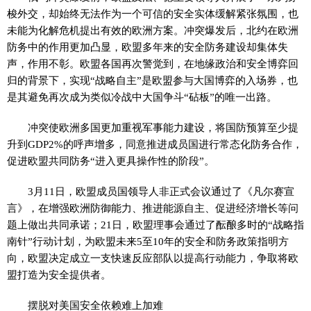
梭外交，却始终无法作为一个可信的安全实体缓解紧张氛围，也
未能为化解危机提出有效的欧洲方案。冲突爆发后，北约在欧洲
防务中的作用更加凸显，欧盟多年来的安全防务建设却集体失
声，作用不彰。欧盟各国再次警觉到，在地缘政治和安全博弈回
归的背景下，实现“战略自主”是欧盟参与大国博弈的入场券，也
是其避免再次成为类似冷战中大国争斗“砧板”的唯一出路。
冲突使欧洲多国更加重视军事能力建设，将国防预算至少提
升到GDP2%的呼声增多，同意推进成员国进行常态化防务合作，
促进欧盟共同防务“进入更具操作性的阶段”。
3月11日，欧盟成员国领导人非正式会议通过了《凡尔赛宣
言》，在增强欧洲防御能力、推进能源自主、促进经济增长等问
题上做出共同承诺；21日，欧盟理事会通过了酝酿多时的“战略指
南针”行动计划，为欧盟未来5至10年的安全和防务政策指明方
向，欧盟决定成立一支快速反应部队以提高行动能力，争取将欧
盟打造为安全提供者。
摆脱对美国安全依赖难上加难