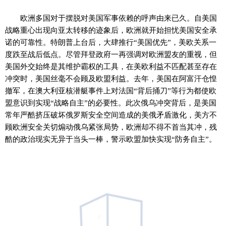
欧洲多国对于摆脱对美国军事依赖的呼声由来已久。自美国
战略重心出现向亚太转移的迹象后，欧洲就开始担忧美国安全承
诺的可靠性。特朗普上台后，大肆推行“美国优先”，美欧关系一
度跌至战后低点。尽管拜登政府一再强调对欧洲盟友的重视，但
美国外交始终是其维护霸权的工具，在美欧利益不匹配甚至存在
冲突时，美国丝毫不会顾及欧盟利益。去年，美国在阿富汗仓惶
撤军，在澳大利亚核潜艇事件上对法国“背后捅刀”等行为都使欧
盟意识到实现“战略自主”的必要性。此次俄乌冲突背后，是美国
常年严酷挤压破坏俄罗斯安全空间造成的美俄矛盾激化，美方不
顾欧洲安全关切煽动俄乌紧张局势，欧洲却不得不首当其冲，残
酷的政治现实无异于当头一棒，警示欧盟加快实现“防务自主”。