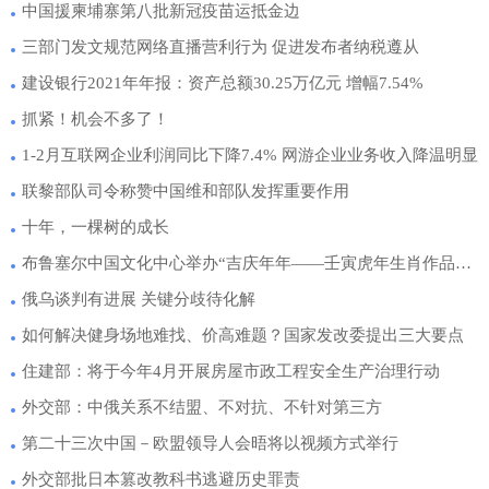
中国援柬埔寨第八批新冠疫苗运抵金边
三部门发文规范网络直播营利行为 促进发布者纳税遵从
建设银行2021年年报：资产总额30.25万亿元 增幅7.54%
抓紧！机会不多了！
1-2月互联网企业利润同比下降7.4% 网游企业业务收入降温明显
联黎部队司令称赞中国维和部队发挥重要作用
十年，一棵树的成长
布鲁塞尔中国文化中心举办“吉庆年年——壬寅虎年生肖作品展”
俄乌谈判有进展 关键分歧待化解
如何解决健身场地难找、价高难题？国家发改委提出三大要点
住建部：将于今年4月开展房屋市政工程安全生产治理行动
外交部：中俄关系不结盟、不对抗、不针对第三方
第二十三次中国－欧盟领导人会晤将以视频方式举行
外交部批日本篡改教科书逃避历史罪责